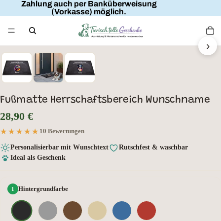
Zahlung auch per Banküberweisung
(Vorkasse) möglich.
›
Herzlich Willkommen
Hundename
im Herrschaftsbereich von
Fußmatte Herrschaftsbereich Wunschname
28,90 €
★★★★★
★★★★★
10 Bewertungen
Personalisierbar mit Wunschtext
Rutschfest & waschbar
Ideal als Geschenk
Hintergrundfarbe