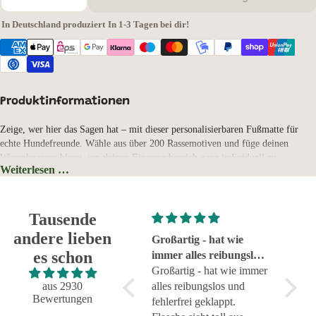
In Deutschland produziert
·
In 1-3 Tagen bei dir!
Produktinformationen
Zeige, wer hier das Sagen hat – mit dieser personalisierbaren Fußmatte für
echte Hundefreunde. Wähle aus über 200 Rassemotiven und füge deinen
Wunschnamen hinzu, um deinen Eingangsbereich ganz individuell zu
Weiterlesen …
gestalten.
Hintergrundfarbe: Schwarz
Hochwertiger Fotodruck – farbintensiv, langlebig & detailreich
Rutschfester, schmutzabweisender Gummirücken
Tausende
Strapazierfähiger Velourflies – ideal für den täglichen Einsatz
andere lieben
Pflegeleicht – einfach absaugen oder bei 30 °C waschbar (ohne
Super!
Großartig - hat wie
sehr g
Weichspüler)
es schon
Super!
immer alles reibungslos
sehr g
Maße: 40 × 60 cm (Druckfläche: 36 × 56 cm)
und fehlerfrei geklappt
Großartig - hat wie immer
Wähle aus über 200 Hunderassen – vom Chihuahua bis zum Deutschen
aus 2930
alles reibungslos und
Schäferhund
Bewertungen
fehlerfrei geklappt.