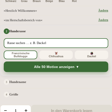
Schwarz
Grau
Braun
Beige
Blau
Rot
»Herzlich Willkommen«
Ändern
»im Herrschaftsbereich von«
Ändern
Hunderasse
Französische
Bulldogge
Chihuahua
Dackel
Alle 50 Motive anzeigen
Hundename
Größe
−
+
In den Warenkorb legen