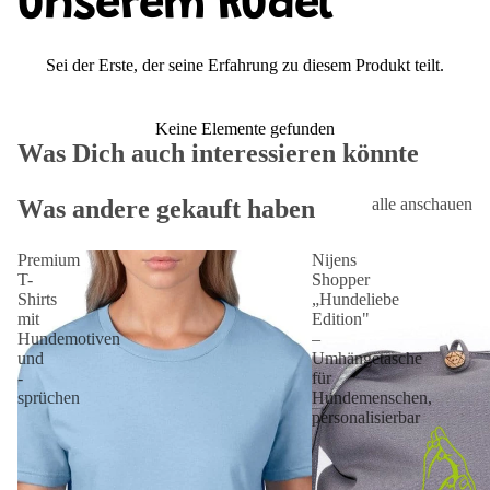
unserem Rudel
Sei der Erste, der seine Erfahrung zu diesem Produkt teilt.
Keine Elemente gefunden
Was Dich auch interessieren könnte
Was andere gekauft haben
alle anschauen
Premium
Nijens
T-
Shopper
Shirts
„Hundeliebe
mit
Edition"
Hundemotiven
–
und
Umhängetasche
-
für
sprüchen
Hundemenschen,
personalisierbar