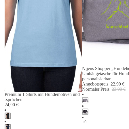
Nijens Shopper „Hundelie
Angebot 🐾
Umhängetasche für Hund
personalisierbar
Angebotspreis
22,90 €
Normaler Preis
23,90 €
Premium T-Shirts mit Hundemotiven und
-sprüchen
24,90 €