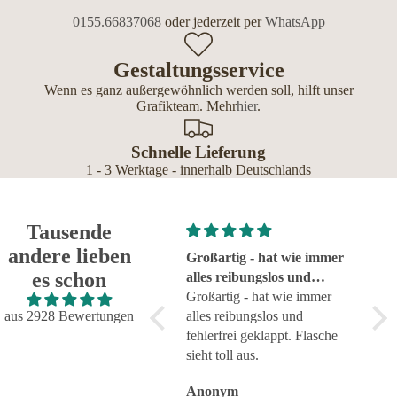
0155.66837068
oder jederzeit per
WhatsApp
Gestaltungsservice
Wenn es ganz außergewöhnlich werden soll, hilft unser
Grafikteam. Mehr
hier
.
Schnelle Lieferung
1 - 3 Werktage - innerhalb Deutschlands
Tausende
andere lieben
Super!
Großartig - hat wie immer
seh
es schon
Super!
alles reibungslos und
sehr
fehlerfrei geklappt
Großartig - hat wie immer
aus 2928 Bewertungen
alles reibungslos und
fehlerfrei geklappt. Flasche
sieht toll aus.
Anonym
Anonym
An