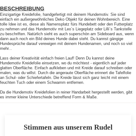
BESCHREIBUNG
Einzigartige Kreidefolie, handgefertigt mit deinem Hundemotiv. Sie sind
einfach ein außergewöhnliches Deko Objekt für deinen Wohnbereich. Eine
tolle Idee ist es, diese als Namensplatz fürs Hundebett oder den Futterplatz
zu nehmen und das Hundemotiv mit Leo´s Liegeplatz oder Lilli´s Tankstelle
zu beschriften. Natürlich sieht es auch superschön am Sideboard aus, wenn
dann auch noch ein Bild deines Hunde dabei steht. Du kannst gängige
Hundesprüche darauf verewigen mit deinem Hundenamen, und noch so viel
mehr...
Lass deiner Kreativität einfach freien Lauf! Denn Du kannst deine
Hundemotiv Kreidefolie einsetzen, wo du möchtest - eigentlich auf jeder
glatten Oberfläche. Einfach aufkleben und mit Kreide darauf schreiben oder
malen, was du willst. Durch die angeraute Oberfläche erinnert die Tafelfolie
an Schul- oder Schiefertafeln. Die Kreide lässt sich ganz leicht mit einem
feuchten Tuch oder einem Schwamm entfernen.
Da die Hundemotiv Kreidefolien in reiner Handarbeit hergestellt werden, gibt
es immer kleine Unterschiede betreffend Form & Maße.
Stimmen aus unserem Rudel