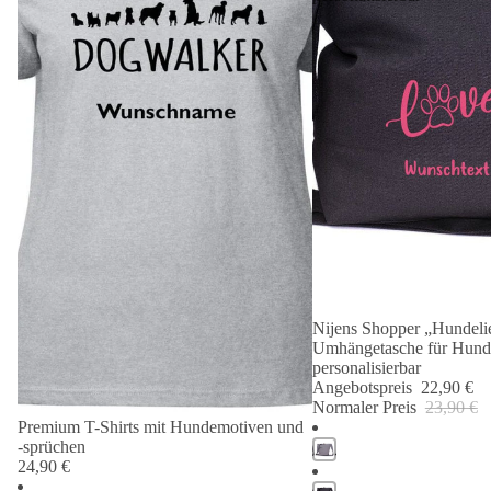
Nijens Shopper „Hundelie
Angebot 🐾
Umhängetasche für Hund
personalisierbar
Angebotspreis
22,90 €
Normaler Preis
23,90 €
Premium T-Shirts mit Hundemotiven und
-sprüchen
24,90 €