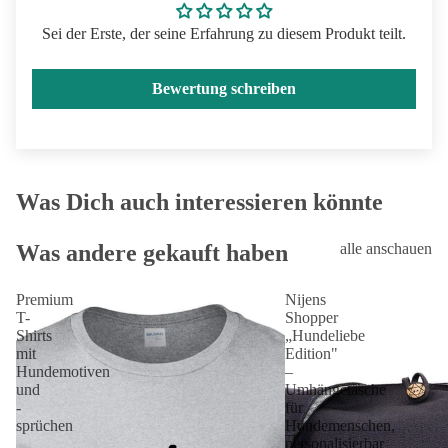
Sei der Erste, der seine Erfahrung zu diesem Produkt teilt.
Bewertung schreiben
Was Dich auch interessieren könnte
Was andere gekauft haben
alle anschauen
Premium
Nijens
T-
Shopper
Shirts
„Hundeliebe
mit
Edition"
Hundemotiven
–
und
Umhängetasche
-
für
sprüchen
Hundemenschen,
personalisierbar