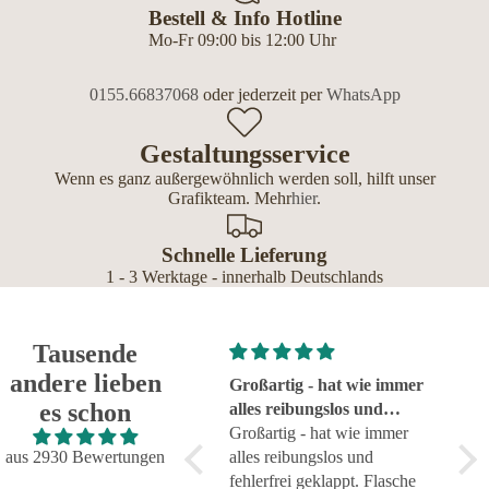
Bestell & Info Hotline
Mo-Fr 09:00 bis 12:00 Uhr
0155.66837068
oder jederzeit per
WhatsApp
Gestaltungsservice
Wenn es ganz außergewöhnlich werden soll, hilft unser
Grafikteam. Mehr
hier
.
Schnelle Lieferung
1 - 3 Werktage - innerhalb Deutschlands
Tausende
andere lieben
Super!
Großartig - hat wie immer
seh
es schon
Super!
alles reibungslos und
sehr
fehlerfrei geklappt
Großartig - hat wie immer
aus 2930 Bewertungen
alles reibungslos und
fehlerfrei geklappt. Flasche