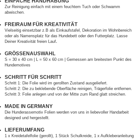
EINFACHE HANDHABUNG
Zur Reinigung einfach mit einem feuchtem Tuch oder Schwamm
abwischen.
FREIRAUM FÜR KREATIVITÄT
Vielseitig einsetzbar z.B als Einkaufstafel, Dekoration im Wohnbereich
oder als Namensplatz für das Hundebett oder den Futterplatz. Lasse
.
Deiner Kreativität freien Lauf
GRÖSSENAUSWAHL
S = 30 x 40 cm | L = 50 x 60 cm | Gemessen am breitesten Punkt des
Hundemotives
SCHRITT FÜR SCHRITT
Schritt 1: Die Folie wird im gerollten Zustand ausgeliefert.
Schritt 2: Die zu beklebende Oberfläche reinigen, Trägerfolie entfernen.
Schritt 3: Folie anlegen und von der Mitte zum Rand glatt streichen.
MADE IN GERMANY
Die Hunderassemotiv Folien werden von uns in liebevoller Handarbeit
designed und hergestellt.
LIEFERUMFANG
1 x Kreidetafelfolie (gerollt), 1 Stück Schulkreide, 1 x Aufkleberanleitung