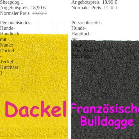
Sheepdog 1
Angebotspreis
18,90 €
Angebotspreis
18,90 €
Normaler Preis
19,90 €
Normaler Preis
19,90 €
Personalisiertes
Personalisiertes
Hunde-
Hunde-
Handtuch
Handtuch
mit
mit
Name:
Name:
Dackel
Französische
-
Bulldogge
Teckel
2
Kurzhaar
1