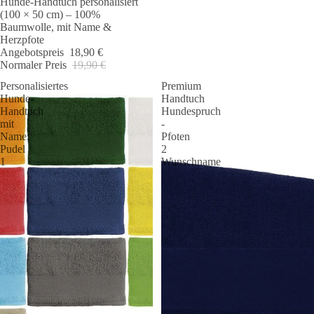
Hunde-Handtuch personalisiert
(100 × 50 cm) – 100%
Baumwolle, mit Name &
Herzpfote
Angebotspreis
18,90 €
Normaler Preis
19,90 €
Personalisiertes
Premium
Hunde-
Handtuch
Handtuch
Hundespruch
mit
-
Name:
Pfoten
Pudel
2
1
Wunschname