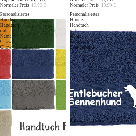
Normaler Preis
19,90 €
Normaler Preis
19,90 €
Personalisiertes
Personalisiertes
Hunde-
Hunde-
Handtuch
Handtuch
mit
mit
Name:
Name:
Chow
Entlebucher
Chow
Sennenhund