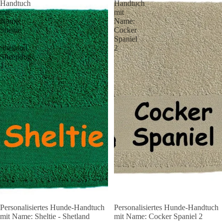
Handtuch
Handtuch
mit
mit
Name:
Name:
Sheltie
Cocker
-
Spaniel
Shetland
2
Sheepdog
1
Personalisiertes Hunde-Handtuch
Personalisiertes Hunde-Handtuch
Angebot 🐾
Angebot 🐾
mit Name: Sheltie - Shetland
mit Name: Cocker Spaniel 2