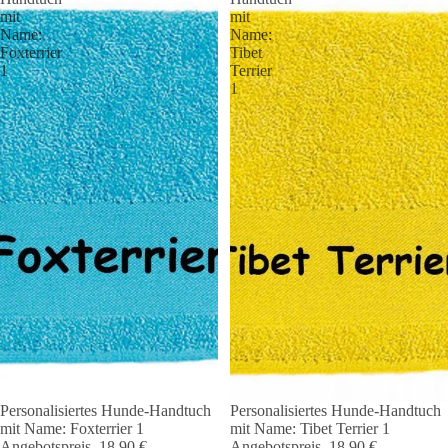
mit
mit
Name:
Name:
Foxterrier
Tibet
1
Terrier
1
Personalisiertes Hunde-Handtuch
Personalisiertes Hunde-Handtuch
Angebot 🐾
Angebot 🐾
mit Name: Foxterrier 1
mit Name: Tibet Terrier 1
Angebotspreis
18,90 €
Angebotspreis
18,90 €