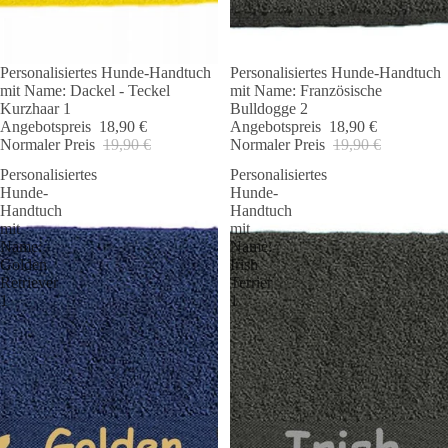
Personalisiertes Hunde-Handtuch
Personalisiertes Hunde-Handtuch
Angebot 🐾
Angebot 🐾
mit Name: Dackel - Teckel
mit Name: Französische
Kurzhaar 1
Bulldogge 2
Angebotspreis
18,90 €
Angebotspreis
18,90 €
Normaler Preis
19,90 €
Normaler Preis
19,90 €
Personalisiertes
Personalisiertes
Hunde-
Hunde-
Handtuch
Handtuch
mit
mit
Name:
Name:
Golden
Irish
Retriever
Terrier
1
1