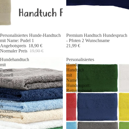
Personalisiertes Hunde-Handtuch
Premium Handtuch Hundespruch
Angebot 🐾
mit Name: Pudel 1
- Pfoten 2 Wunschname
Angebotspreis
18,90 €
21,99 €
Normaler Preis
19,90 €
Hundehandtuch
Personalisiertes
mit
Hunde-
Parson
Handtuch
Russell
mit
Terrier
Name
–
Hundessport:
personalisiert
Rettungshund
mit
Wunschname
&
exklusivem
Design