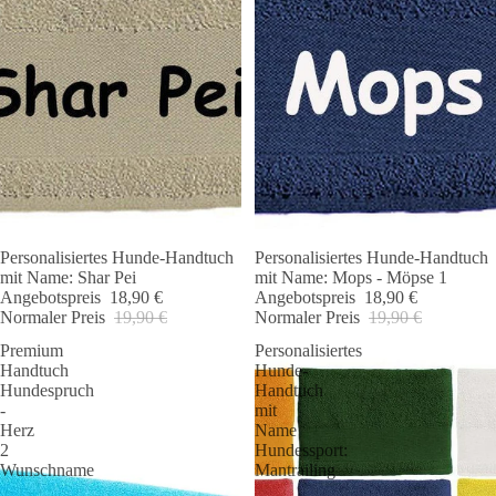
Personalisiertes Hunde-Handtuch
Personalisiertes Hunde-Handtuch
Angebot 🐾
Angebot 🐾
mit Name: Shar Pei
mit Name: Mops - Möpse 1
Angebotspreis
18,90 €
Angebotspreis
18,90 €
Normaler Preis
19,90 €
Normaler Preis
19,90 €
Premium
Personalisiertes
Handtuch
Hunde-
Hundespruch
Handtuch
-
mit
Herz
Name
2
Hundessport:
Wunschname
Mantrailing