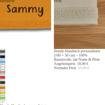
Herzpfote
Pfote
Hunde-Handtuch personalisiert
Angebot 🐾
Angebot 🐾
(100 × 50 cm) – 100%
Baumwolle, mit Name & Pfote
Angebotspreis
18,90 €
Normaler Preis
19,90 €