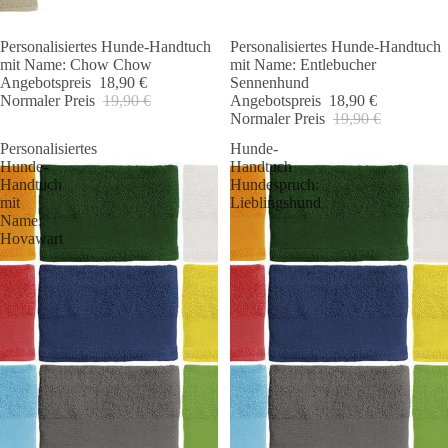
Personalisiertes Hunde-Handtuch
Personalisiertes Hunde-Handtuch
Angebot 🐾
Angebot 🐾
mit Name: Chow Chow
mit Name: Entlebucher
Angebotspreis
18,90 €
Sennenhund
Normaler Preis
19,90 €
Angebotspreis
18,90 €
Normaler Preis
19,90 €
Personalisiertes
Hunde-
Hunde-
Handtuch
Handtuch
Hundespruch:
mit
Lieblingshund
Name:
Hovawart