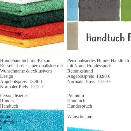
Hundehandtuch mit Parson
Personalisiertes Hunde-Handtuch
Angebot 🐾
Angebot 🐾
Russell Terrier – personalisiert mit
mit Name Hundessport:
Wunschname & exklusivem
Rettungshund
Design
Angebotspreis
18,90 €
Angebotspreis
18,90 €
Normaler Preis
19,90 €
Normaler Preis
19,90 €
Personalisiertes
Premium
Hunde-
Handtuch
Handtuch
Hundespruch
mit
-
Name:
Wunschname
Labrador
2