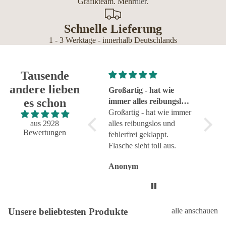
Grafikteam. Mehr
hier
.
Schnelle Lieferung
1 - 3 Werktage - innerhalb Deutschlands
Tausende
andere lieben
Super!
Großartig - hat wie
sehr g
es schon
Super!
immer alles reibungslos
sehr g
und fehlerfrei geklappt
Großartig - hat wie immer
aus 2928
alles reibungslos und
Bewertungen
fehlerfrei geklappt.
Flasche sieht toll aus.
Anonym
Anonym
Anon
Unsere beliebtesten Produkte
alle anschauen