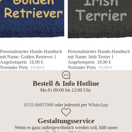
Personalisiertes Hunde-Handtuch
Personalisiertes Hunde-Handtuch
Angebot 🐾
Angebot 🐾
mit Name: Golden Retriever 1
mit Name: Irish Terrier 1
Angebotspreis
18,90 €
Angebotspreis
18,90 €
Normaler Preis
19,90 €
Normaler Preis
19,90 €
Bestell & Info Hotline
Mo-Fr 09:00 bis 12:00 Uhr
0155.66837068
oder jederzeit per
WhatsApp
Gestaltungsservice
Wenn es ganz außergewöhnlich werden soll, hilft unser