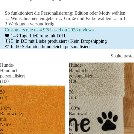
So funktioniert die Personalisierung: Edition oder Motiv wählen
→ Wunschnamen eingeben → Größe und Farbe wählen → in 1–
3 Werktagen versandfertig.
Customers rate us 4.9/5 based on 2928 reviews.
🚚 1–3 Tage Lieferung mit DHL
🇩🇪 In DE mit Liebe produziert / Kein Dropshipping
🎨 In 60 Sekunden hundeleicht personalisiert
Spaltenraste
Hunde-
Hunde-
Handtuch
Handtuch
personalisiert
personalisiert
(100
(100
×
×
50
50
cm)
cm)
–
–
100%
100%
Baumwolle,
Baumwolle,
mit
mit
Name
Name
&
&