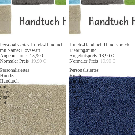
Personalisiertes Hunde-Handtuch
Hunde-Handtuch Hundespruch:
Angebot 🐾
Angebot 🐾
mit Name: Hovawart
Lieblingshund
Angebotspreis
18,90 €
Angebotspreis
18,90 €
Normaler Preis
19,90 €
Normaler Preis
19,90 €
Personalisiertes
Personalisiertes
Hunde-
Hunde-
Handtuch
Handtuch
mit
mit
Name:
Name:
Shar
Mops
Pei
-
Möpse
1