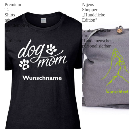
Premium
Nijens
T-
Shopper
Shirts
„Hundeliebe
mit
Edition"
Hundemotiven
–
und
Umhängetasche
-
für
sprüchen
Hundemenschen,
personalisierbar