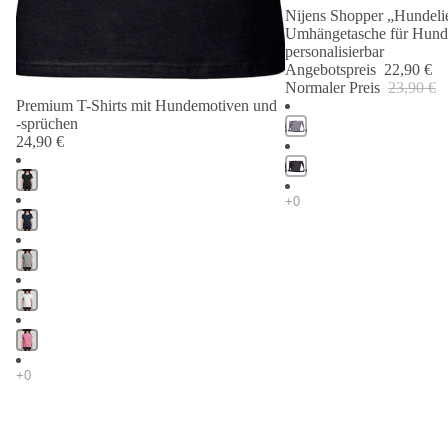
Nijens Shopper „Hundelie
Angebot 🐾
Umhängetasche für Hund
personalisierbar
Angebotspreis
22,90 €
Normaler Preis
23,90 €
Premium T-Shirts mit Hundemotiven und
-sprüchen
24,90 €