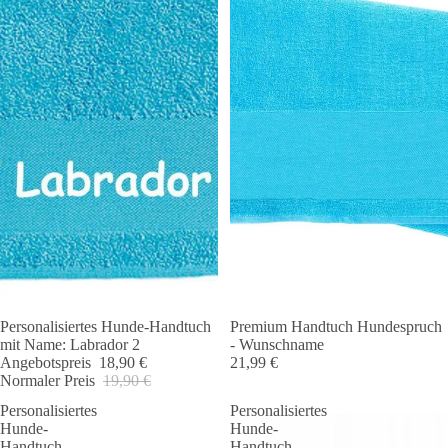
Personalisiertes Hunde-Handtuch
Premium Handtuch Hundespruch
Angebot 🐾
mit Name: Labrador 2
- Wunschname
Angebotspreis
18,90 €
21,99 €
Normaler Preis
19,90 €
Personalisiertes
Personalisiertes
Hunde-
Hunde-
Handtuch
Handtuch