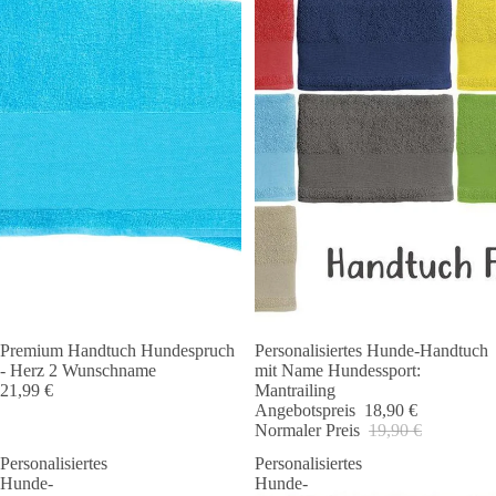
Premium Handtuch Hundespruch
Personalisiertes Hunde-Handtuch
Angebot 🐾
- Herz 2 Wunschname
mit Name Hundessport:
21,99 €
Mantrailing
Angebotspreis
18,90 €
Normaler Preis
19,90 €
Personalisiertes
Personalisiertes
Hunde-
Hunde-