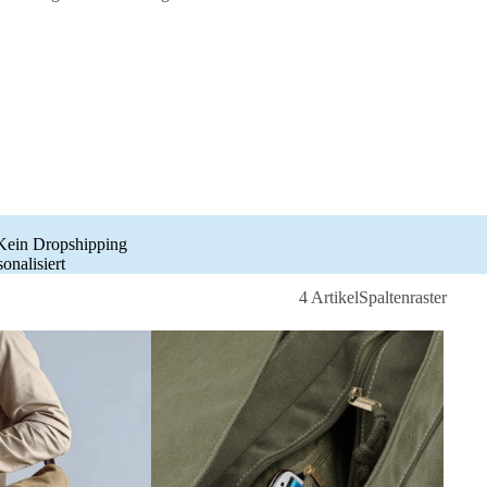
 Kein Dropshipping
onalisiert
4 Artikel
Spaltenraster