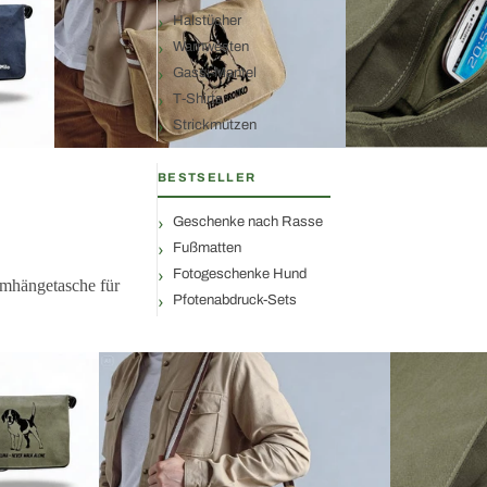
Halstücher
Warnwesten
Gassi-Mantel
T-Shirts
Strickmützen
BESTSELLER
Geschenke nach Rasse
Fußmatten
Fotogeschenke Hund
Umhängetasche für
Pfotenabdruck-Sets