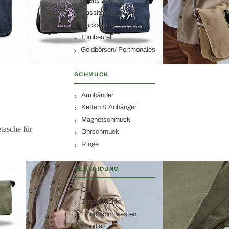
Nijens Zubehör
Gassitaschen
Rucksäcke
Turnbeutel
Geldbörsen/ Portmonaies
SCHMUCK
Armbänder
Ketten & Anhänger
Magnetschmuck
tasche für
Ohrschmuck
Ringe
BEKLEIDUNG
Caps
Strand-Mantel
Hundesportwesten
Hoodies