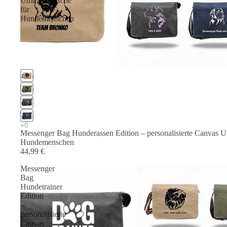
Umhängetasche
für
Hundemenschen
Messenger Bag Hunderassen Edition – personalisierte Canvas 
Hundemenschen
44,99 €
Messenger
Bag
Hundetrainer
Edition
–
personalisierte
Canvas