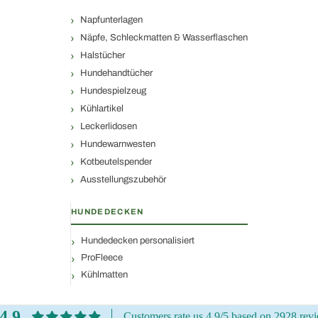
Napfunterlagen
Näpfe, Schleckmatten & Wasserflaschen
Halstücher
Hundehandtücher
Hundespielzeug
Kühlartikel
Leckerlidosen
Hundewarnwesten
Kotbeutelspender
Ausstellungszubehör
HUNDEDECKEN
Hundedecken personalisiert
ProFleece
Kühlmatten
4.9
Customers rate us 4.9/5 based on 2928 rev