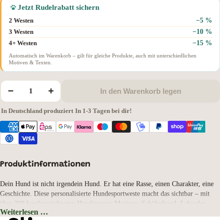
Jetzt Rudelrabatt sichern
−5 %
2 Westen
−10 %
3 Westen
−15 %
4+ Westen
Automatisch im Warenkorb – gilt für gleiche Produkte, auch mit unterschiedlichen
Motiven & Texten.
−
+
In den Warenkorb legen
In Deutschland produziert
·
In 1-3 Tagen bei dir!
Produktinformationen
Dein Hund ist nicht irgendein Hund. Er hat eine Rasse, einen Charakter, eine
Geschichte. Diese personalisierte Hundesportweste macht das sichtbar – mit
über 300 handgezeichneten Hunderassen-Motiven. Schäferhund, Labrador,
Weiterlesen …
Border Collie, Malinois, Golden Retriever und viele mehr. Finde deine Rasse,