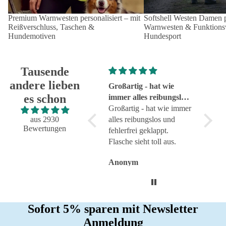
Premium Warnwesten personalisiert – mit
Softshell Westen Damen pe
Reißverschluss, Taschen &
Warnwesten & Funktionsw
Hundemotiven
Hundesport
Tausende
andere lieben
Super!
Großartig - hat wie
sehr g
es schon
Super!
immer alles reibungslos
sehr g
und fehlerfrei geklappt
Großartig - hat wie immer
aus 2930
alles reibungslos und
Bewertungen
fehlerfrei geklappt.
Flasche sieht toll aus.
Anonym
Anonym
Anon
Sofort 5% sparen mit Newsletter
Anmeldung