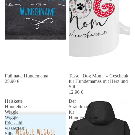
Fußmatte Hundemama
Tasse „Dog Mom“ – Geschenk
25,90 €
für Hundemamas mit Herz und
Stil
12,90 €
Halskette
Der
Hundeliebe
Strandmantel
Wiggle
für
Wiggle
Hundemenschen
Edelstahl
|
wasserfest
wind-
Silber
&