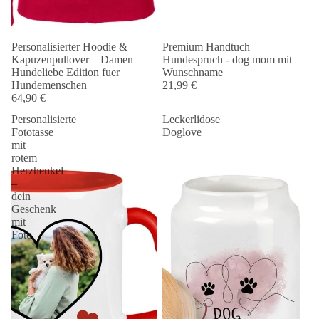
Personalisierter Hoodie &
Premium Handtuch
Kapuzenpullover – Damen
Hundespruch - dog mom mit
Hundeliebe Edition fuer
Wunschname
Hundemenschen
21,99 €
64,90 €
Personalisierte
Leckerlidose
Fototasse
Doglove
mit
rotem
Herzhenkel
–
dein
Geschenk
mit
Foto