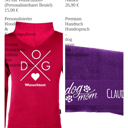
(Personalisierbarer Beutel)
26,90 €
15,99 €
Personalisierter
Premium
Hoodie
Handtuch
&
Hundespruch
Kapuzenpullover
-
–
dog
Damen
mom
Hundeliebe
mit
Edition
Wunschname
fuer
Hundemenschen