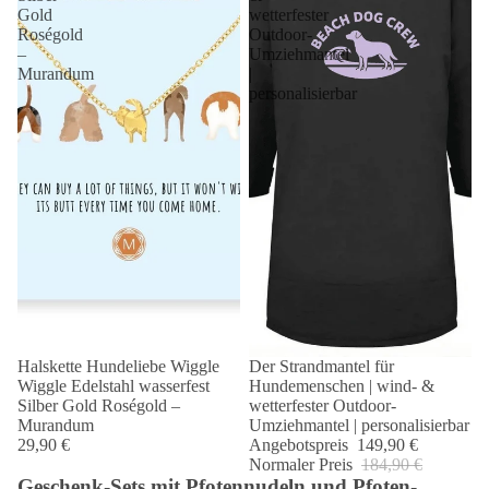
Gold
wetterfester
Roségold
Outdoor-
–
Umziehmantel
Murandum
|
personalisierbar
Halskette Hundeliebe Wiggle
Der Strandmantel für
Angebot 🐾
Wiggle Edelstahl wasserfest
Hundemenschen | wind- &
Silber Gold Roségold –
wetterfester Outdoor-
Murandum
Umziehmantel | personalisierbar
29,90 €
Angebotspreis
149,90 €
Normaler Preis
184,90 €
Geschenk-Sets mit Pfotennudeln und Pfoten-