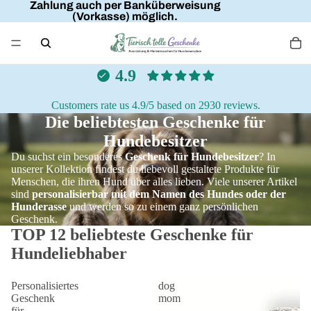
Zahlung auch per Banküberweisung
(Vorkasse) möglich.
4.9
Customers rate us 4.9/5 based on 2930 reviews.
Die beliebtesten Geschenke für
Hundebesitzer
Du suchst ein besonderes
Geschenk für Hundebesitzer
? In
unserer Kollektion findest du liebevoll gestaltete Produkte für
Menschen, die ihren Hund über alles lieben. Viele unserer Artikel
sind
personalisierbar mit dem Namen des Hundes oder der
Hunderasse
und werden so zu einem ganz persönlichen
Geschenk.
TOP 12 beliebteste Geschenke für
Hundeliebhaber
Personalisiertes
dog
Geschenk
mom
für
-