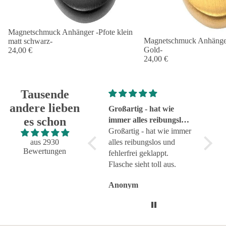
Magnetschmuck Anhänger -Pfote klein
Magnetschmuck Anhänger 
matt schwarz-
Gold-
24,00 €
24,00 €
Tausende
andere lieben
Super!
Großartig - hat wie
sehr g
es schon
Super!
immer alles reibungslos
sehr g
und fehlerfrei geklappt
Großartig - hat wie immer
aus 2930
alles reibungslos und
Bewertungen
fehlerfrei geklappt.
Flasche sieht toll aus.
Anonym
Anonym
Anon