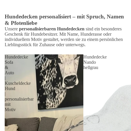
Hundedecken personalisiert – mit Spruch, Namen
& Pfotenliebe
Unsere
personalisierbaren Hundedecken
sind ein besonderes
Geschenk für Hundebesitzer. Mit Name, Hunderasse oder
individuellem Motiv gestaltet, werden sie zu einem persönlichen
Lieblingsstück für Zuhause oder unterwegs.
Hundedecke
Hundedecke
Sofa
Nando
&
hellgrau
Auto
|
Kuscheldecke
Hund
|
personalisierbar
mit
Motiv