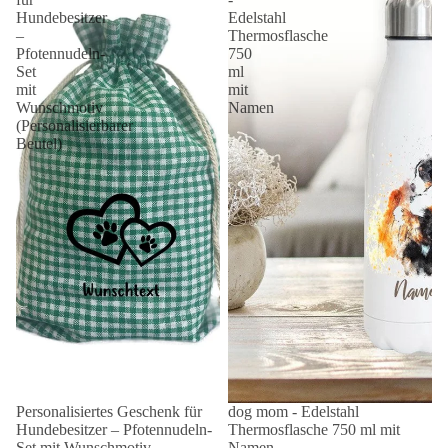
Hundebesitzer
Edelstahl
–
Thermosflasche
Pfotennudeln-
750
Set
ml
mit
mit
Wunschmotiv
Namen
(Personalisierbarer
Beutel)
Personalisiertes Geschenk für
dog mom - Edelstahl
Hundebesitzer – Pfotennudeln-
Thermosflasche 750 ml mit
Set mit Wunschmotiv
Namen