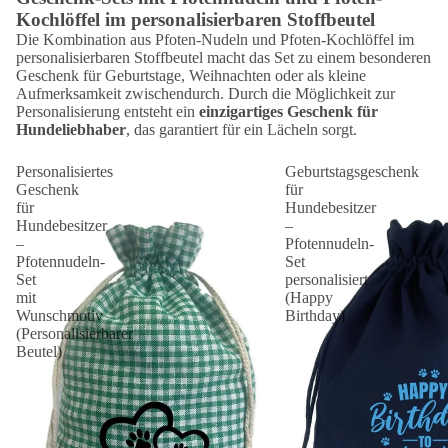
Kochlöffel im personalisierbaren Stoffbeutel
Die Kombination aus Pfoten-Nudeln und Pfoten-Kochlöffel im
personalisierbaren Stoffbeutel macht das Set zu einem besonderen
Geschenk für Geburtstage, Weihnachten oder als kleine
Aufmerksamkeit zwischendurch. Durch die Möglichkeit zur
Personalisierung entsteht ein
einzigartiges Geschenk für
Hundeliebhaber
, das garantiert für ein Lächeln sorgt.
Personalisiertes
Geburtstagsgeschenk
Geschenk
für
für
Hundebesitzer
Hundebesitzer
–
–
Pfotennudeln-
Pfotennudeln-
Set
Set
personalisiert
mit
(Happy
Wunschmotiv
Birthday)
(Personalisierbarer
Beutel)