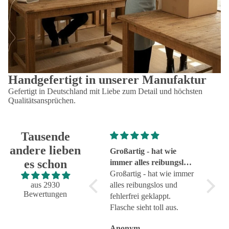
Handgefertigt in unserer Manufaktur
Gefertigt in Deutschland mit Liebe zum Detail und höchsten
Qualitätsansprüchen.
Tausende
andere lieben
Super!
Großartig - hat wie
sehr g
es schon
Super!
immer alles reibungslos
sehr g
und fehlerfrei geklappt
Großartig - hat wie immer
aus 2930
alles reibungslos und
Bewertungen
fehlerfrei geklappt.
Flasche sieht toll aus.
Anonym
Anonym
Anon