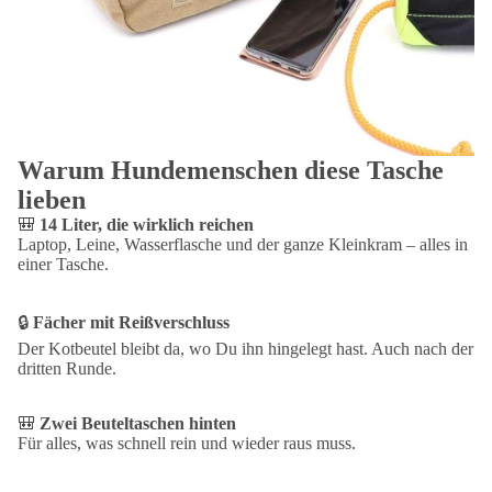
Vier Farben: Sahara, Oliv, Schwarz, Navy
Details
Maße:
40 × 30 × 12 cm (B/H/T)
Volumen:
14 Liter
Material:
vorgewaschener Canvas, Beschläge mit Antik-Messingeffekt
Pflege:
mit einem feuchten Tuch abwischen, nicht in die Waschmaschine
Warum Hundemenschen diese Tasche
lieben
Ausstattung
🎒
14 Liter, die wirklich reichen
Hauptfach mit Reißverschluss
Laptop, Leine, Wasserflasche und der ganze Kleinkram – alles in
Mehrere Reißverschlusstaschen
einer Tasche.
Zwei Beuteltaschen auf der Rückseite
Rip-Strip™-Klettverschluss
🔒
Fächer mit Reißverschluss
Gepolsterter Boden
Verstellbarer Schultergurt
Der Kotbeutel bleibt da, wo Du ihn hingelegt hast. Auch nach der
dritten Runde.
Lieferung ohne Inhalt und Dekoration.
🎒
Zwei Beuteltaschen hinten
Für alles, was schnell rein und wieder raus muss.