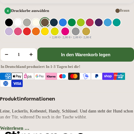
Druckfarbe auswählen
Braun
+ 2,00 €
+ 2,00 €
+ 2,00 €
+ 2,00 €
−
+
In den Warenkorb legen
In Deutschland produziert
·
In 1-3 Tagen bei dir!
Produktinformationen
Leine, Leckerlis, Kotbeutel, Handy, Schlüssel. Und dann steht der Hund schon
an der Tür, während Du noch in der Tasche wühlst.
Diese Canvas Messenger Bag räumt damit auf. 14 Liter, mehrere Fächer mit
Weiterlesen …
Reißverschluss, zwei Beuteltaschen auf der Rückseite. Jedes Ding hat seinen
Taschenfarbe: Sahara, Motivauswahl: Labrador Retriever