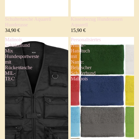
Schultertasche Aquarell
Kissenbezug Hunderassen
Hunderasse
Aquarell
34,90 €
15,90 €
Malinois
Personalisiertes
Schäferhund
Hunde-
Mix
Handtuch
Hundesportweste
mit
mit
Name:
Rückentasche
Belgischer
MIL-
Schäferhund
TEC
Malinois