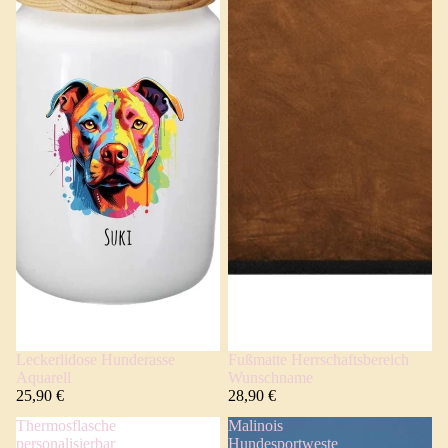
Leckerlidose Hunderasse
Fußmatte Herrschaftsbereich
Aquarell
Wunschname
25,90 €
28,90 €
Thermosflasche
Malinois
personalisierbar
Hundesportweste