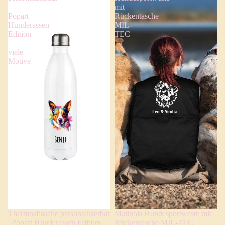
|
mit
Popart
Rückentasche
Hunderassen
MIL-
Edition
TEC
|
viele
Motive
Thermosflasche personalisierbar
Malinois Hundesportweste mit
| Popart Hunderassen Edition |
Rückentasche MIL-TEC