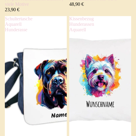
viele Motive
48,90 €
23,90 €
Schultertasche
Kissenbezug
Aquarell
Hunderassen
Hunderasse
Aquarell