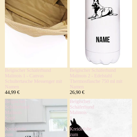
Belgischer Schäferhund
Belgischer Schäferhund
Malinois 1 - Canvas
Malinois 2 - Edelstahl
Schultertasche Messenger mit
Thermosflasche 750 ml mit
Namen
Namen
44,99 €
26,90 €
Belgischer
Belgischer
Schäferhund
Schäferhund
Malinois
Malinois
Kopf
1
-
-
Kreidefolie
Kreidefolie
zum
zum