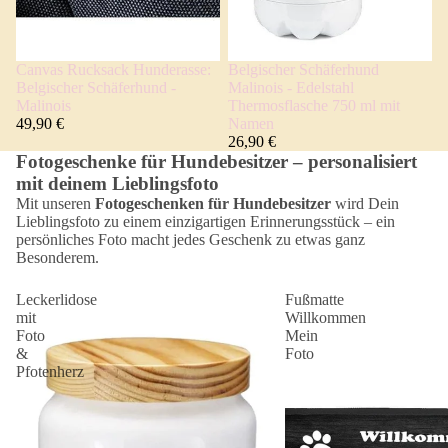
Canvas Rucksack Hunderasse:
Belgischer Schäferhund
Belgischer Schäferhund -
Malinois - Edelstahl
Malinois
Thermosflasche 750 ml mit
49,90 €
Namen
26,90 €
Fotogeschenke für Hundebesitzer – personalisiert
mit deinem Lieblingsfoto
Mit unseren
Fotogeschenken für Hundebesitzer
wird Dein
Lieblingsfoto zu einem einzigartigen Erinnerungsstück – ein
persönliches Foto macht jedes Geschenk zu etwas ganz
Besonderem.
Leckerlidose
Fußmatte
mit
Willkommen
Foto
Mein
&
Foto
Pfotenherz