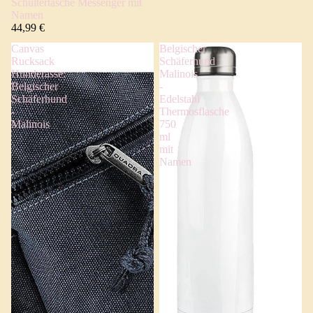
Schultertasche Messenger mit
Namen
44,99 €
Canvas
Belgischer
Rucksack
Schäferhund
Hunderasse:
Malinois
Belgischer
-
Schäferhund
Edelstahl
-
Thermosflasche
Malinois
750
ml
mit
Namen