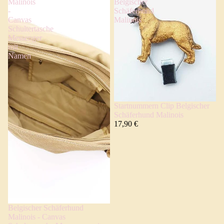
Malinois
Belgischer
-
Schäferhund
Canvas
Malinois
Schultertasche
Messenger
mit
Namen
Startnummern Clip Belgischer
Schäferhund Malinois
17,90 €
Belgischer Schäferhund
Malinois - Canvas