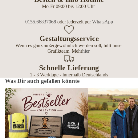
Mo-Fr 09:00 bis 12:00 Uhr
0155.66837068
oder jederzeit per
WhatsApp
Gestaltungsservice
Wenn es ganz außergewöhnlich werden soll, hilft unser
Grafikteam. Mehr
hier
.
Schnelle Lieferung
1 - 3 Werktage - innerhalb Deutschlands
Was Dir auch gefallen könnte
Bestseller – die beliebtesten Geschenke
Wetterfeste Outdoor-Mänt
für Hundebesitzer
Hundemenschen – personal
Editionen