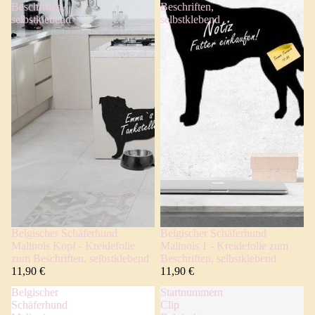
Beschriften,
Beschriften,
selbstklebend
selbstklebend
Belgischer Schäferhund
Belgischer Schäferhund
Malinois Kopf - Kreidefolie
Malinois 1 - Kreidefolie zum
zum Beschriften, selbstklebend
Beschriften, selbstklebend
11,90 €
11,90 €
Belgischer
Startnummern
Schäferhund
Clip