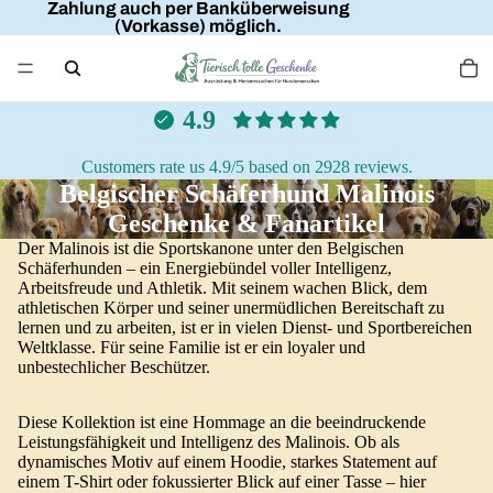
Zahlung auch per Banküberweisung
(Vorkasse) möglich.
4.9
Customers rate us 4.9/5 based on 2928 reviews.
Belgischer Schäferhund Malinois
Geschenke & Fanartikel
Der Malinois ist die Sportskanone unter den Belgischen
Schäferhunden – ein Energiebündel voller Intelligenz,
Arbeitsfreude und Athletik. Mit seinem wachen Blick, dem
athletischen Körper und seiner unermüdlichen Bereitschaft zu
lernen und zu arbeiten, ist er in vielen Dienst- und Sportbereichen
Weltklasse. Für seine Familie ist er ein loyaler und
unbestechlicher Beschützer.
Diese Kollektion ist eine Hommage an die beeindruckende
Leistungsfähigkeit und Intelligenz des Malinois. Ob als
dynamisches Motiv auf einem Hoodie, starkes Statement auf
einem T-Shirt oder fokussierter Blick auf einer Tasse – hier