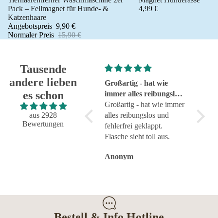
Pack – Fellmagnet für Hunde- &
4,99 €
Katzenhaare
Angebotspreis
9,90 €
Normaler Preis
15,90 €
Tausende
andere lieben
Super!
Großartig - hat wie
sehr g
es schon
Super!
immer alles reibungslos
sehr g
und fehlerfrei geklappt
Großartig - hat wie immer
aus 2928
alles reibungslos und
Bewertungen
fehlerfrei geklappt.
Flasche sieht toll aus.
Anonym
Anonym
Anon
Bestell & Info Hotline