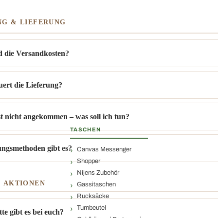
NG & LIEFERUNG
d die Versandkosten?
T
uert die Lieferung?
t nicht angekommen – was soll ich tun?
TASCHEN
ngsmethoden gibt es?
Canvas Messenger
Shopper
Nijens Zubehör
& AKTIONEN
Gassitaschen
Rucksäcke
Turnbeutel
e gibt es bei euch?