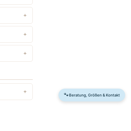
✉️
💬
🐾
Beratung, Größen & Kontakt