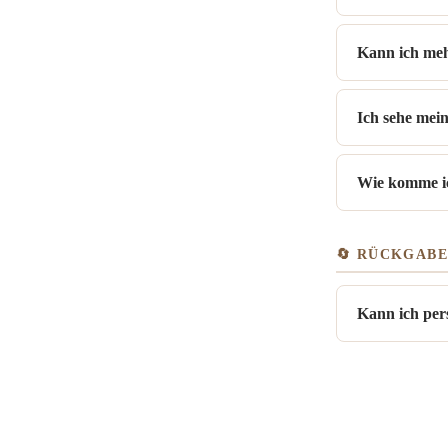
Kann ich meh
Ich sehe mein
Wie komme ic
🔄 RÜCKGAB
Kann ich per
👕 PFLEGE &
Wie pflege i