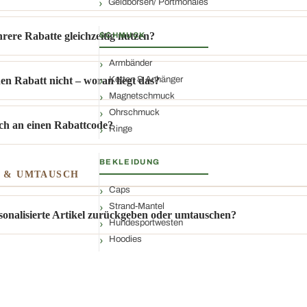
Geldbörsen/ Portmonaies
rere Rabatte gleichzeitig nutzen?
SCHMUCK
Armbänder
Ketten & Anhänger
en Rabatt nicht – woran liegt das?
Magnetschmuck
Ohrschmuck
h an einen Rabattcode?
Ringe
BEKLEIDUNG
E & UMTAUSCH
Caps
Strand-Mantel
sonalisierte Artikel zurückgeben oder umtauschen?
Hundesportwesten
Hoodies
Halstücher
 REINIGUNG
Warnwesten
Gassi-Mantel
ch Kleidungsstücke wie Warnweste, Gassi-Mantel oder T-Shirt?
T-Shirts