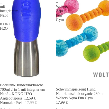
1
–
mit
Wolters
integriertem
Aqua
Napf
Fun
–
Gym
KONG
H2O
Edelstahl-Hundetrinkflasche
Angebot 🐾
Schwimmspielzeug Hund
700ml 2-in-1 mit integriertem
Naturkautschuk organic 230mm –
Napf – KONG H2O
Wolters Aqua Fun Gym
Angebotspreis
12,59 €
17,99 €
Normaler Preis
17,99 €