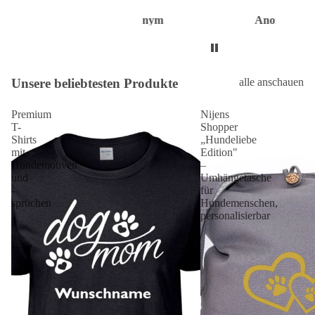
Anonym
Anonym
Anon
Unsere beliebtesten Produkte
alle anschauen
Premium
Nijens
T-
Shopper
Shirts
„Hundeliebe
mit
Edition"
Hundemotiven
–
und
Umhängetasche
-
für
sprüchen
Hundemenschen,
personalisierbar