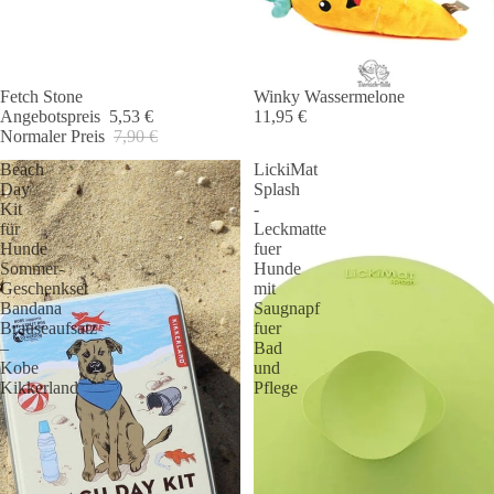
Fetch Stone
Winky Wassermelone
Angebot 🐾
Angebotspreis
5,53 €
11,95 €
Normaler Preis
7,90 €
Beach
LickiMat
Day
Splash
Kit
-
für
Leckmatte
Hunde
fuer
Sommer-
Hunde
Geschenkset
mit
Bandana
Saugnapf
Brauseaufsatz
fuer
–
Bad
Kobe
und
Kikkerland
Pflege