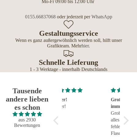
Mo-Fr 09:00 bis 12:00 Uhr
0155.66837068
oder jederzeit per
WhatsApp
Gestaltungsservice
Wenn es ganz außergewöhnlich werden soll, hilft unser
Grafikteam. Mehr
hier
.
Schnelle Lieferung
1 - 3 Werktage - innerhalb Deutschlands
Tausende
andere lieben
Super!
Großartig - hat wie
sehr g
es schon
Super!
immer alles reibungslos
sehr g
und fehlerfrei geklappt
Großartig - hat wie immer
aus 2930
alles reibungslos und
Bewertungen
fehlerfrei geklappt.
Flasche sieht toll aus.