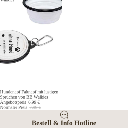
Hundenapf Faltnapf mit lustigen
Angebot 🐾
Sprüchen von BB Walkies
Angebotspreis
6,99 €
Normaler Preis
7,99 €
Bestell & Info Hotline