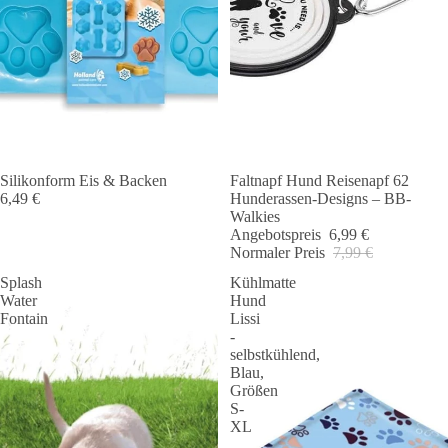
Silikonform Eis & Backen
Faltnapf Hund Reisenapf 62
Angebot 🐾
6,49 €
Hunderassen-Designs – BB-
Walkies
Angebotspreis
6,99 €
Normaler Preis
7,99 €
Splash
Kühlmatte
Water
Hund
Fontain
Lissi
-
selbstkühlend,
Blau,
Größen
S-
XL