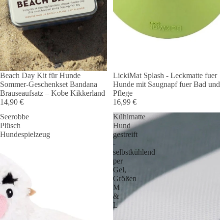
Beach Day Kit für Hunde
LickiMat Splash - Leckmatte fuer
Sommer-Geschenkset Bandana
Hunde mit Saugnapf fuer Bad und
Brauseaufsatz – Kobe Kikkerland
Pflege
14,90 €
16,99 €
Seerobbe
Kühlmatte
Plüsch
Hund
Hundespielzeug
gestreift
-
selbstkühlend
per
Gel,
Größen
M
&
L