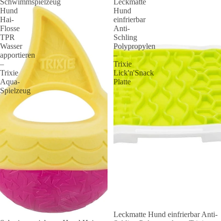
Schwimmspielzeug
Leckmatte
Hund
Hund
Hai-
einfrierbar
Flosse
Anti-
TPR
Schling
Wasser
Polypropylen
apportieren
–
–
Trixie
Trixie
Lick'n'Snack
Aqua-
Platte
Spielzeug
Leckmatte Hund einfrierbar Anti-