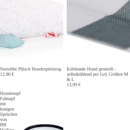
Seerobbe Plüsch Hundespielzeug
Kühlmatte Hund gestreift -
12,90 €
selbstkühlend per Gel, Größen M
& L
13,99 €
Hundenapf
Faltnapf
mit
lustigen
Sprüchen
von
BB
Walkies