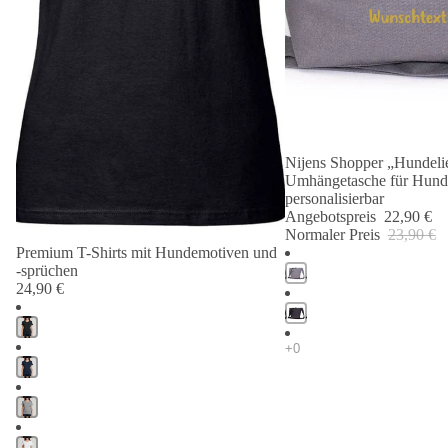
Nijens Shopper „Hundelie
Angebot 🐾
Umhängetasche für Hund
personalisierbar
Angebotspreis
22,90 €
Normaler Preis
23,90 €
Premium T-Shirts mit Hundemotiven und
-sprüchen
24,90 €