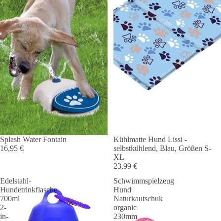
Ausverkauft
Splash Water Fontain
Kühlmatte Hund Lissi -
16,95 €
selbstkühlend, Blau, Größen S-
XL
23,99 €
Edelstahl-
Schwimmspielzeug
Hundetrinkflasche
Hund
700ml
Naturkautschuk
2-
organic
in-
230mm