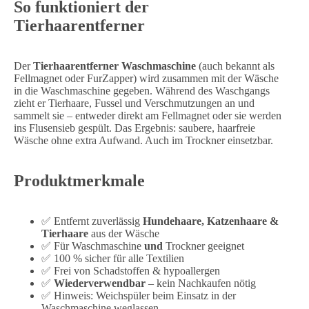
So funktioniert der
Tierhaarentferner
Der
Tierhaarentferner Waschmaschine
(auch bekannt als
Fellmagnet oder FurZapper) wird zusammen mit der Wäsche
in die Waschmaschine gegeben. Während des Waschgangs
zieht er Tierhaare, Fussel und Verschmutzungen an und
sammelt sie – entweder direkt am Fellmagnet oder sie werden
ins Flusensieb gespült. Das Ergebnis: saubere, haarfreie
Wäsche ohne extra Aufwand. Auch im Trockner einsetzbar.
Produktmerkmale
✅ Entfernt zuverlässig
Hundehaare, Katzenhaare &
Tierhaare
aus der Wäsche
✅ Für Waschmaschine
und
Trockner geeignet
✅ 100 % sicher für alle Textilien
✅ Frei von Schadstoffen & hypoallergen
✅
Wiederverwendbar
– kein Nachkaufen nötig
✅ Hinweis: Weichspüler beim Einsatz in der
Waschmaschine weglassen