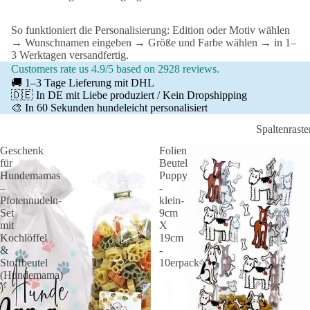
So funktioniert die Personalisierung: Edition oder Motiv wählen
→ Wunschnamen eingeben → Größe und Farbe wählen → in 1–
3 Werktagen versandfertig.
Customers rate us 4.9/5 based on 2928 reviews.
🚚 1–3 Tage Lieferung mit DHL
🇩🇪 In DE mit Liebe produziert / Kein Dropshipping
🎨 In 60 Sekunden hundeleicht personalisiert
Spaltenraste
Geschenk
Folien
für
Beutel
Hundemamas
Puppy
–
-
Pfotennudeln-
klein-
Set
9cm
mit
X
Kochlöffel
19cm
&
-
Stoffbeutel
10erpack
(Hundemama)