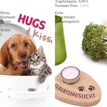
Angebotspreis
0,99 €
Normaler Preis
2,99 €
Myrna
Eiche
Briefkarte:
Teelichthalter
Dackel
Geburtstagslicht
-
Teckel
2