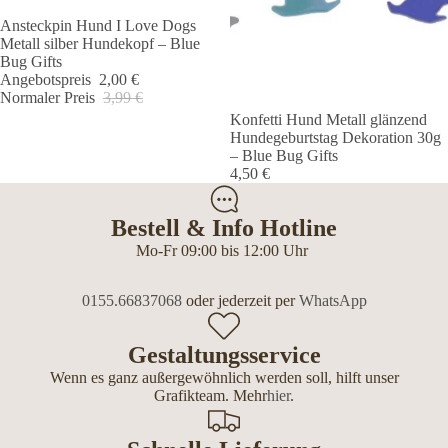
Ansteckpin Hund I Love Dogs
Angebot 🐾
Metall silber Hundekopf – Blue
Bug Gifts
Angebotspreis
2,00 €
Normaler Preis
3,99 €
Konfetti Hund Metall glänzend
Hundegeburtstag Dekoration 30g
– Blue Bug Gifts
4,50 €
Bestell & Info Hotline
Mo-Fr 09:00 bis 12:00 Uhr
0155.66837068
oder jederzeit per
WhatsApp
Gestaltungsservice
Wenn es ganz außergewöhnlich werden soll, hilft unser
Grafikteam. Mehr
hier
.