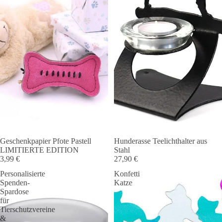
Ausverkauft
Geschenkpapier Pfote Pastell
Hunderasse Teelichthalter aus
Angebot 🐾
LIMITIERTE EDITION
Stahl
3,99 €
27,90 €
Personalisierte
Konfetti
Spenden-
Katze
Spardose
für
Tierschutzvereine
&