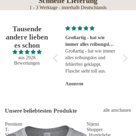
Schnelle Lieferung
1 - 3 Werktage - innerhalb Deutschlands
Tausende
andere lieben
Super!
Großartig - hat wie
sehr g
es schon
Super!
immer alles reibungslos
sehr g
und fehlerfrei geklappt
Großartig - hat wie immer
aus 2928
alles reibungslos und
Bewertungen
fehlerfrei geklappt.
Flasche sieht toll aus.
Anonym
Anonym
Anon
Unsere beliebtesten Produkte
alle anschauen
Premium
Nijens
T-
Shopper
Shirts
„Hundeliebe