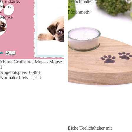
Grußkarte:
Teelichthalter
Mops
mit
-
Pfotenmotiv
Möpse
1
Myrna Grußkarte: Mops - Möpse
Angebot 🐾
1
Angebotspreis
0,99 €
Normaler Preis
2,79 €
Eiche Teelichthalter mit