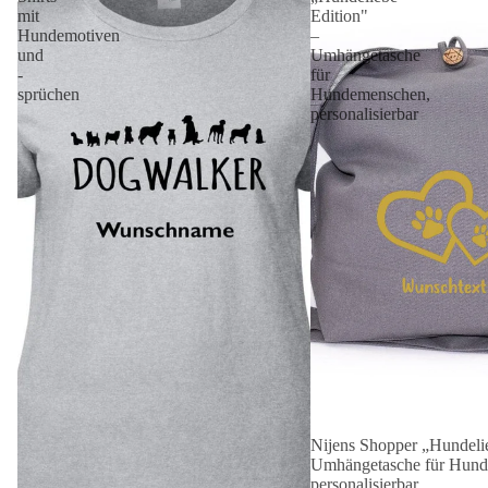
mit
Edition"
Hundemotiven
–
und
Umhängetasche
-
für
sprüchen
Hundemenschen,
personalisierbar
Nijens Shopper „Hundelie
Angebot 🐾
Umhängetasche für Hund
personalisierbar