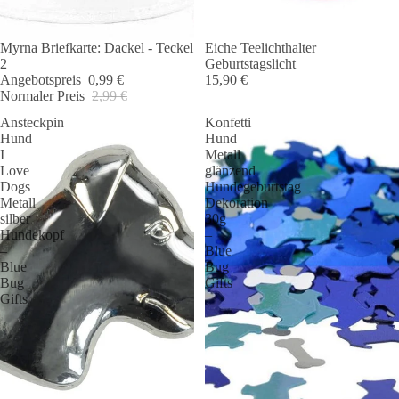
Myrna Briefkarte: Dackel - Teckel
Eiche Teelichthalter
Angebot 🐾
2
Geburtstagslicht
Angebotspreis
0,99 €
15,90 €
Normaler Preis
2,99 €
Ansteckpin
Konfetti
Hund
Hund
I
Metall
Love
glänzend
Dogs
Hundegeburtstag
Metall
Dekoration
silber
30g
Hundekopf
–
–
Blue
Blue
Bug
Bug
Gifts
Gifts