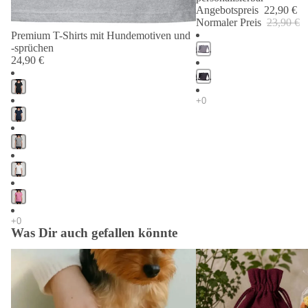
Angebotspreis
22,90 €
Normaler Preis
23,90 €
Premium T-Shirts mit Hundemotiven und
-sprüchen
24,90 €
Was Dir auch gefallen könnte
Pfotenabdruck Sets Hund & Katze – 3D
Geschenke für Hundema
Abdrücke ohne Schmiererei
Hundebesitzer – Pfotennu
mehr