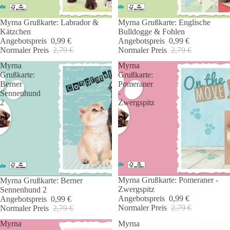
Myrna Grußkarte: Labrador &
Myrna Grußkarte: Englische
Angebot 🐾
Angebot 🐾
Kätzchen
Bulldogge & Fohlen
Angebotspreis
0,99 €
Angebotspreis
0,99 €
Normaler Preis
2,79 €
Normaler Preis
2,79 €
Myrna
Myrna
Grußkarte:
Grußkarte:
Berner
Pomeraner
Sennenhund
-
2
Zwergspitz
Myrna Grußkarte: Pomeraner -
Myrna Grußkarte: Berner
Angebot 🐾
Angebot 🐾
Zwergspitz
Sennenhund 2
Angebotspreis
0,99 €
Angebotspreis
0,99 €
Normaler Preis
2,79 €
Normaler Preis
2,79 €
Myrna
Myrna