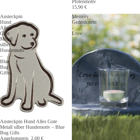
Pfotenmotiv
15,90 €
Ansteckpin
Memory
Hund
Gedenkstein
Alles
-
Gute
Love
Metall
silber
Hundemotiv
–
Blue
Bug
Gifts
Ansteckpin Hund Alles Gute
Angebot 🐾
Metall silber Hundemotiv – Blue
Bug Gifts
Angebotspreis
2,00 €