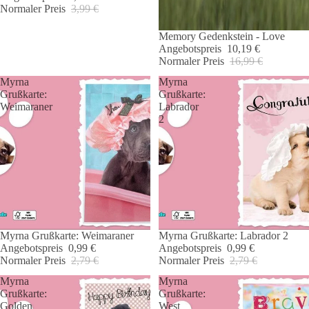
Normaler Preis
3,99 €
Ausverkauft
Memory Gedenkstein - Love
Angebotspreis
10,19 €
Normaler Preis
16,99 €
Myrna
Myrna
Grußkarte:
Grußkarte:
Weimaraner
Labrador
2
Myrna Grußkarte: Weimaraner
Myrna Grußkarte: Labrador 2
Angebot 🐾
Angebot 🐾
Angebotspreis
0,99 €
Angebotspreis
0,99 €
Normaler Preis
2,79 €
Normaler Preis
2,79 €
Myrna
Myrna
Grußkarte:
Grußkarte:
Golden
West