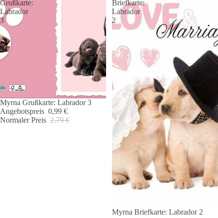
Grußkarte:
Briefkarte:
Labrador
Labrador
3
2
Myrna Grußkarte: Labrador 3
Angebot 🐾
Angebotspreis
0,99 €
Normaler Preis
2,79 €
Myrna Briefkarte: Labrador 2
Angebot 🐾