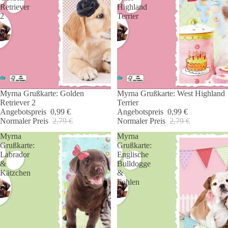
Retriever
Highland
2
Terrier
Myrna Grußkarte: Golden
Myrna Grußkarte: West Highland
Angebot 🐾
Angebot 🐾
Retriever 2
Terrier
Angebotspreis
0,99 €
Angebotspreis
0,99 €
Normaler Preis
2,79 €
Normaler Preis
2,79 €
Myrna
Myrna
Grußkarte:
Grußkarte:
Labrador
Englische
&
Bulldogge
Kätzchen
&
Fohlen