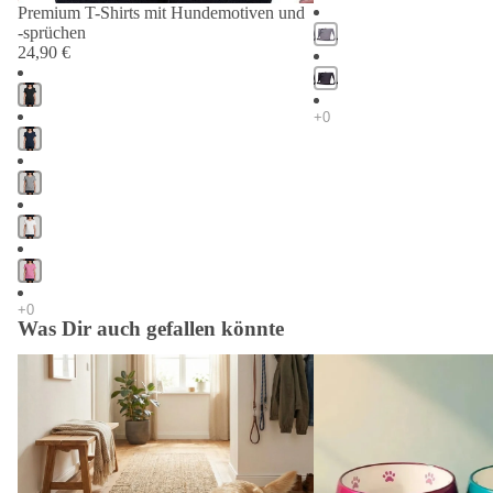
Premium T-Shirts mit Hundemotiven und
-sprüchen
24,90 €
Was Dir auch gefallen könnte
Napfunterlagen Hund & Katze
Hundenapf, Schleckmatt
personalisiert – Futtermatten mit
Wasserflasche Hund – alle
Wunschnamen
Futtererlebnis