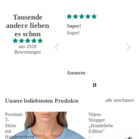
Tausende
andere lieben
Super!
Großartig - hat wie
s
es schon
Super!
immer alles reibungslos
s
und fehlerfrei geklappt
Großartig - hat wie immer
aus 2928
alles reibungslos und
Bewertungen
fehlerfrei geklappt.
Flasche sieht toll aus.
Anonym
Anonym
A
Unsere beliebtesten Produkte
alle anschauen
Premium
Nijens
T-
Shopper
Shirts
„Hundeliebe
mit
Edition"
Hundemotiven
–