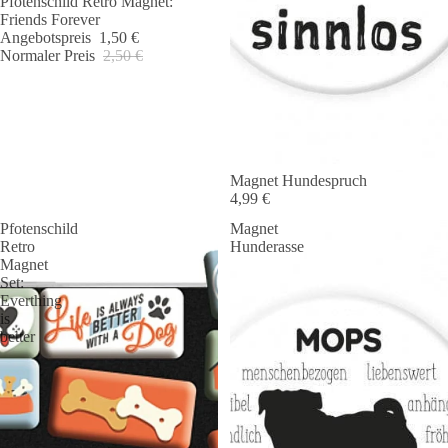
Pfotenschild Retro Magnet:
Friends Forever
Angebotspreis
1,50 €
Normaler Preis
2,50 €
Magnet Hundespruch
4,99 €
Pfotenschild
Magnet
Retro
Hunderasse
Magnet
Set:
Everthing
is
better