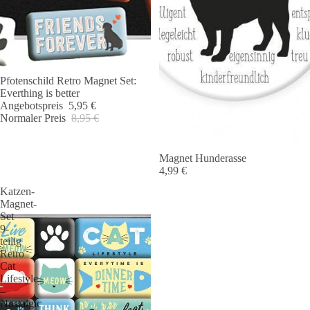
Ausverkauft
Pfotenschild Retro Magnet Set:
Everthing is better
Angebotspreis
5,95 €
Normaler Preis
8,95 €
Magnet Hunderasse
4,99 €
Katzen-
Magnet-
Set
9-
teilig
Retro
Cat
Lifestyle
–
Nostalgic