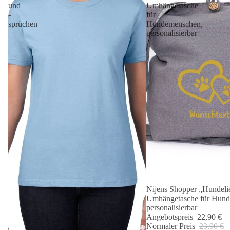
und
Umhängetasche
-
für
sprüchen
Hundemenschen,
personalisierbar
Nijens Shopper „Hundelie
Angebot 🐾
Umhängetasche für Hund
personalisierbar
Angebotspreis
22,90 €
Normaler Preis
23,90 €