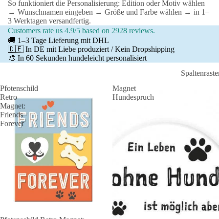
So funktioniert die Personalisierung: Edition oder Motiv wählen
→ Wunschnamen eingeben → Größe und Farbe wählen → in 1–
3 Werktagen versandfertig.
Customers rate us 4.9/5 based on 2928 reviews.
🚚 1–3 Tage Lieferung mit DHL
🇩🇪 In DE mit Liebe produziert / Kein Dropshipping
🎨 In 60 Sekunden hundeleicht personalisiert
Spaltenraste
Pfotenschild
Magnet
Retro
Hundespruch
Magnet:
Friends
Forever
Ausverkauft