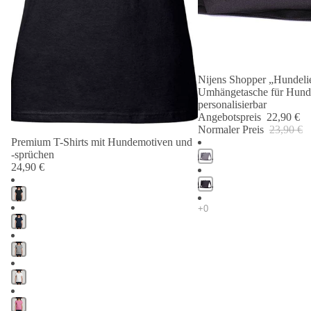
Nijens Shopper „Hundelie
Angebot 🐾
Umhängetasche für Hund
personalisierbar
Angebotspreis
22,90 €
Normaler Preis
23,90 €
Premium T-Shirts mit Hundemotiven und
-sprüchen
24,90 €