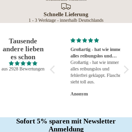
Schnelle Lieferung
1 - 3 Werktage - innerhalb Deutschlands
Tausende
andere lieben
Super!
Großartig - hat wie immer
seh
es schon
Super!
alles reibungslos und
sehr
fehlerfrei geklappt
Großartig - hat wie immer
aus 2928 Bewertungen
alles reibungslos und
fehlerfrei geklappt. Flasche
sieht toll aus.
Anonym
Anonym
An
Sofort 5% sparen mit Newsletter
Anmeldung