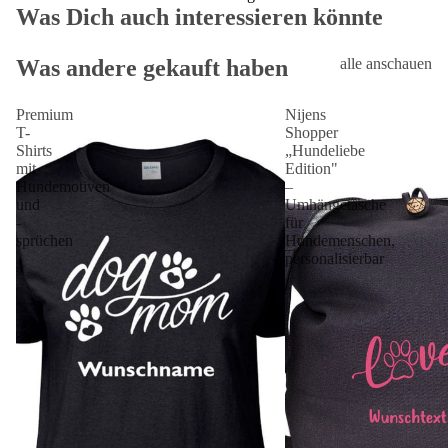
Was Dich auch interessieren könnte
Was andere gekauft haben
alle anschauen
Premium
Nijens
T-
Shopper
Shirts
„Hundeliebe
mit
Edition"
Hundemotiven
–
und
Umhängetasche
-
für
sprüchen
Hundemenschen,
personalisierbar