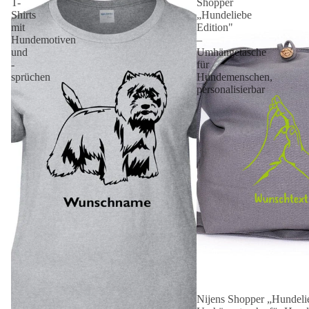
T-
Shopper
Shirts
„Hundeliebe
mit
Edition"
Hundemotiven
–
und
Umhängetasche
-
für
sprüchen
Hundemenschen,
personalisierbar
Nijens Shopper „Hundelie
Angebot 🐾