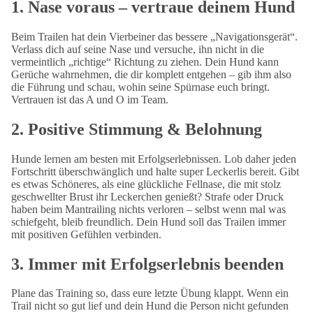
1.
Nase voraus – vertraue deinem Hund
Beim Trailen hat dein Vierbeiner das bessere „Navigationsgerät“.
Verlass dich auf seine Nase und versuche, ihn nicht in die
vermeintlich „richtige“ Richtung zu ziehen. Dein Hund kann
Gerüche wahrnehmen, die dir komplett entgehen – gib ihm also
die Führung und schau, wohin seine Spürnase euch bringt.
Vertrauen ist das A und O im Team.
2.
Positive Stimmung & Belohnung
Hunde lernen am besten mit Erfolgserlebnissen. Lob daher jeden
Fortschritt überschwänglich und halte super Leckerlis bereit. Gibt
es etwas Schöneres, als eine glückliche Fellnase, die mit stolz
geschwellter Brust ihr Leckerchen genießt? Strafe oder Druck
haben beim Mantrailing nichts verloren – selbst wenn mal was
schiefgeht, bleib freundlich. Dein Hund soll das Trailen immer
mit positiven Gefühlen verbinden.
3.
Immer mit Erfolgserlebnis beenden
Plane das Training so, dass eure letzte Übung klappt. Wenn ein
Trail nicht so gut lief und dein Hund die Person nicht gefunden