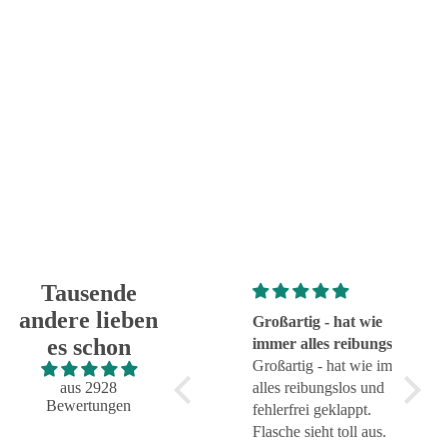
Tausende
andere lieben
Super!
Großartig - hat wie
sehr g
es schon
Super!
immer alles reibungslos
sehr g
und fehlerfrei geklappt
Großartig - hat wie immer
aus 2928
alles reibungslos und
Bewertungen
fehlerfrei geklappt.
Flasche sieht toll aus.