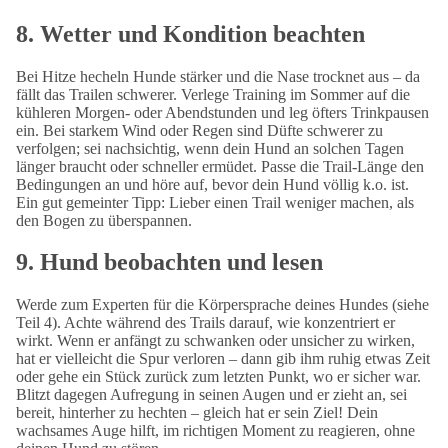
8.
Wetter und Kondition beachten
Bei Hitze hecheln Hunde stärker und die Nase trocknet aus – da
fällt das Trailen schwerer. Verlege Training im Sommer auf die
kühleren Morgen- oder Abendstunden und leg öfters Trinkpausen
ein. Bei starkem Wind oder Regen sind Düfte schwerer zu
verfolgen; sei nachsichtig, wenn dein Hund an solchen Tagen
länger braucht oder schneller ermüdet. Passe die Trail-Länge den
Bedingungen an und höre auf, bevor dein Hund völlig k.o. ist.
Ein gut gemeinter Tipp: Lieber einen Trail weniger machen, als
den Bogen zu überspannen.
9.
Hund beobachten und lesen
Werde zum Experten für die Körpersprache deines Hundes (siehe
Teil 4). Achte während des Trails darauf, wie konzentriert er
wirkt. Wenn er anfängt zu schwanken oder unsicher zu wirken,
hat er vielleicht die Spur verloren – dann gib ihm ruhig etwas Zeit
oder gehe ein Stück zurück zum letzten Punkt, wo er sicher war.
Blitzt dagegen Aufregung in seinen Augen und er zieht an, sei
bereit, hinterher zu hechten – gleich hat er sein Ziel! Dein
wachsames Auge hilft, im richtigen Moment zu reagieren, ohne