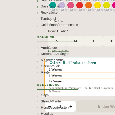
Nijens Zubehör
Gassitaschen
+ 1,00 €
+ 1,00 €
+ 1,00 €
+ 1,00 €
+ 1,00 €
+ 1,00 €
+ 3,00 €
+ 3
Rucksäcke
Turnbeutel
Größe
Geldbörsen/ Portmonaies
Deine Größe?
SCHMUCK
S
M
L
XL
Armbänder
Größentabelle
Ketten & Anhänger
Magnetschmuck
Jetzt Rudelrabatt sichern
Ohrschmuck
2 Westen
Ringe
3 Westen
4+ Westen
BEKLEIDUNG
Automatisch im Warenkorb – gilt für gleiche Produkte,
& Texten.
Caps
Strand-Mantel
−
+
In den W
Hundesportwesten
Hoodies