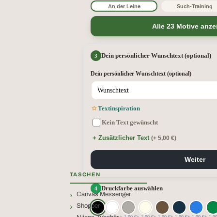
An der Leine
Such-Training
Alle 23 Motive anze
Dein persönlicher Wunschtext (optional)
Dein persönlicher Wunschtext (optional)
Textinspiration
Kein Text gewünscht
+ Zusätzlicher Text
(+ 5,00 €)
Weiter
TASCHEN
Druckfarbe auswählen
Canvas Messenger
Shopper
+ 1,00 €
+ 1,00 €
+ 1,00 €
+ 1,00 €
+ 1,00 €
+ 1,0