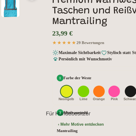
Premium Warnwest
Taschen und Reißv
Mantrailing
23,99 €
★★★★★
★★★★★
29 Bewertungen
Maximale Sichtbarkeit
Stylisch statt 
Persönlich mit Wunschmotiv
Farbe der Weste
Neongelb
Lime
Orange
Pink
Schwar
Motivauswahl
Für Hundebesitzer
‹ Mehr Motive entdecken
Mantrailing