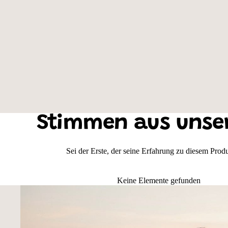
Farbe der Weste: Neongelb, Motivauswahl: An der Leine
Stimmen aus unse
Sei der Erste, der seine Erfahrung zu diesem Produk
Keine Elemente gefunden