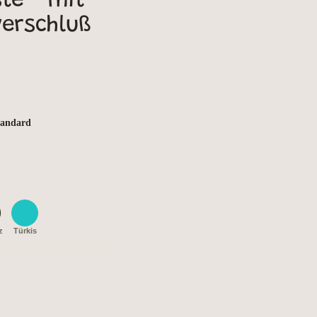
e - mit
erschluß
Standard
z
Türkis