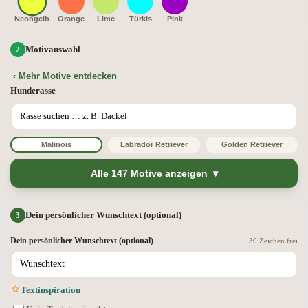
Neongelb
Orange
Lime
Türkis
Pink
Motivauswahl
‹ Mehr Motive entdecken
Hunderasse
Malinois
Labrador Retriever
Golden Retriever
Alle 147 Motive anzeigen
Dein persönlicher Wunschtext (optional)
Dein persönlicher Wunschtext (optional)
30 Zeichen frei
Textinspiration