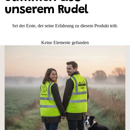
am Herzen. Und bist dabei sichtbar für alle, die es wissen sollen.
unserem Rudel
Auf einen Blick
Sei der Erste, der seine Erfahrung zu diesem Produkt teilt.
Personalisierbar mit Wunschname & Motiv
3M-Reflektorstreifen – vorne, hinten, Schultern
Schnell anziehbar dank Klettverschluss
Keine Elemente gefunden
Ideal für Gassi, Hundetraining & Hundesport
Größen S bis 4XL, 5 Farben
Der Klettverschluss – unterschätzt, aber
unschlagbar praktisch
Zwei stabile Klettverschlüsse vorne. Kein Reißverschluss der klemmt, kein
Gefummel bei Kälte und Handschuhen. Einfach aufmachen, reinschlüpfen,
festmachen – auch über der dicken Winterjacke. Wer einmal damit unterwegs
war, will den Klettverschluss oft nicht mehr missen.
Diese leichte Hundesportweste hat bewusst keine Taschen – das macht sie
leichter, kompakter und unkomplizierter. Wer zusätzlich Stauraum braucht,
findet in unserer Premium Warnweste den passenden Upgrade mit