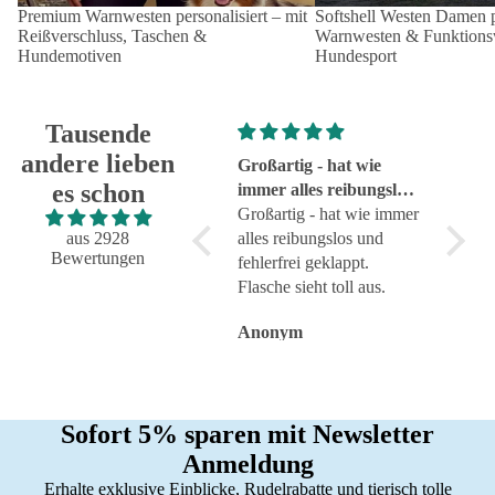
Premium Warnwesten personalisiert – mit
Softshell Westen Damen pe
Reißverschluss, Taschen &
Warnwesten & Funktionsw
Hundemotiven
Hundesport
Tausende
andere lieben
Super!
Großartig - hat wie
sehr g
es schon
Super!
immer alles reibungslos
sehr g
und fehlerfrei geklappt
Großartig - hat wie immer
aus 2928
alles reibungslos und
Bewertungen
fehlerfrei geklappt.
Flasche sieht toll aus.
Anonym
Anonym
Anon
Sofort 5% sparen mit Newsletter
Anmeldung
Erhalte exklusive Einblicke, Rudelrabatte und tierisch tolle