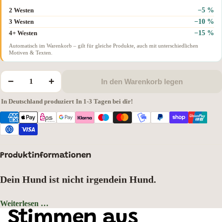
−5 %
2 Westen
−10 %
3 Westen
−15 %
4+ Westen
Automatisch im Warenkorb – gilt für gleiche Produkte, auch mit unterschiedlichen
Motiven & Texten.
−
+
In den Warenkorb legen
In Deutschland produziert
·
In 1-3 Tagen bei dir!
Produktinformationen
Dein Hund ist nicht irgendein Hund.
Er hat einen Namen, eine Rasse, einen Charakter – und gehört zu dir wie kein
Weiterlesen …
anderer. Warum sollte deine Warnweste das verschweigen? Mit deinem
Farbe der Weste: Neongelb, Motivauswahl: Malinois
Stimmen aus
Hunderassen-Motiv und deinem Wunschnamen trägst du ihn buchstäblich nah