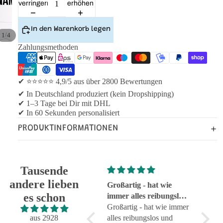
verringern
erhöhen
In den Warenkorb legen
/
1
4
Zahlungsmethoden
✔ ⭐⭐⭐⭐⭐ 4,9/5 aus über 2800 Bewertungen
✔ In Deutschland produziert (kein Dropshipping)
✔ 1–3 Tage bei Dir mit DHL
✔ In 60 Sekunden personalisiert
PRODUKTINFORMATIONEN
Tausende
andere lieben
Super!
Großartig - hat wie
sehr g
es schon
Super!
immer alles reibungslos
sehr g
und fehlerfrei geklappt
Großartig - hat wie immer
aus 2928
alles reibungslos und