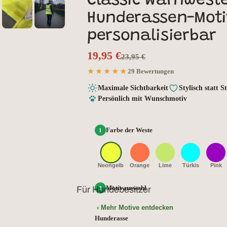
Classic Warnwest
Hunderassen-Moti
personalisierbar
19,95 €
23,95 €
★★★★★
★★★★★
29 Bewertungen
Maximale Sichtbarkeit
Stylisch statt 
Persönlich mit Wunschmotiv
Farbe der Weste
Neongelb
Orange
Lime
Türkis
Pink
Motivauswahl
Für Hundebesitzer
‹ Mehr Motive entdecken
Hunderasse