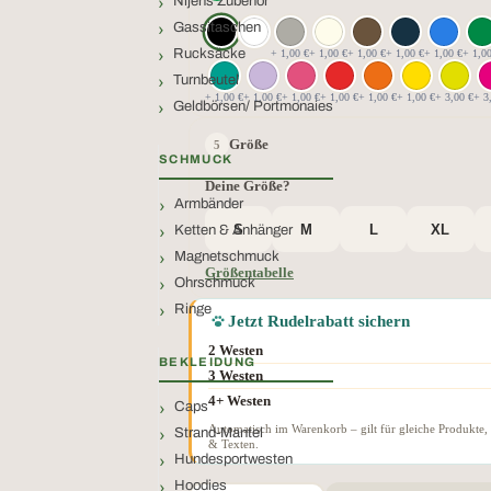
Nijens Zubehör
Gassitaschen
Rucksäcke
+ 1,00 €
+ 1,00 €
+ 1,00 €
+ 1,00 €
+ 1,00 €
+ 1,0
Turnbeutel
+ 1,00 €
+ 1,00 €
+ 1,00 €
+ 1,00 €
+ 1,00 €
+ 1,00 €
+ 3,00 €
+ 3
Geldbörsen/ Portmonaies
Größe
SCHMUCK
Deine Größe?
Armbänder
S
M
L
XL
Ketten & Anhänger
Magnetschmuck
Größentabelle
Ohrschmuck
Ringe
Jetzt Rudelrabatt sichern
2 Westen
BEKLEIDUNG
3 Westen
4+ Westen
Caps
Automatisch im Warenkorb – gilt für gleiche Produkte,
Strand-Mantel
& Texten.
Hundesportwesten
Hoodies