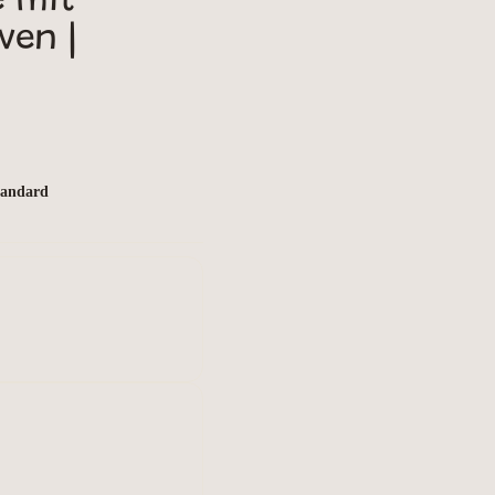
e mit
ven |
Standard