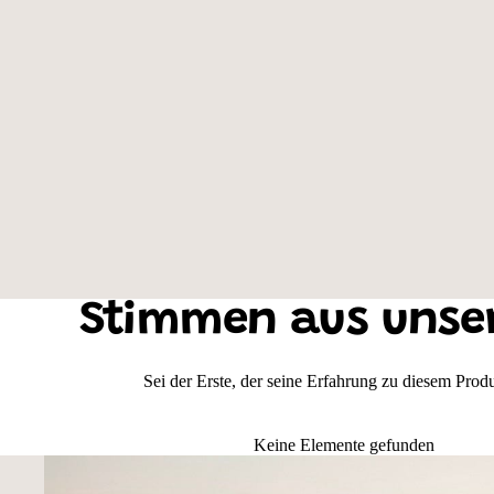
Farbe der Weste: Neongelb, Motivauswahl: Malinois
Stimmen aus unse
Sei der Erste, der seine Erfahrung zu diesem Produk
Keine Elemente gefunden