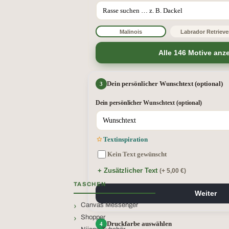
Malinois
Labrador Retrieve
Alle 146 Motive anz
Dein persönlicher Wunschtext (optional)
Dein persönlicher Wunschtext (optional)
Textinspiration
Kein Text gewünscht
+ Zusätzlicher Text
(+ 5,00 €)
TASCHEN
Weiter
Canvas Messenger
Shopper
Druckfarbe auswählen