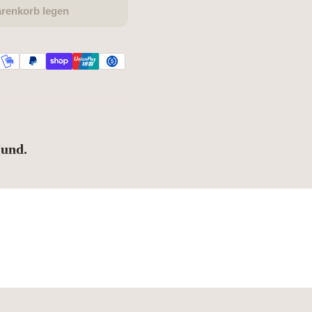
arenkorb legen
Hund.
 – und gehört zu dir wie kein
schweigen? Mit deinem
gst du ihn buchstäblich nah am
issen sollen.
ern