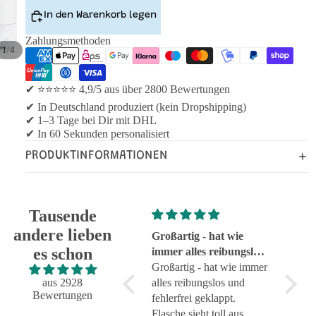
In den Warenkorb legen
Zahlungsmethoden
/
1
4
✔ ⭐⭐⭐⭐⭐ 4,9/5 aus über 2800 Bewertungen
✔ In Deutschland produziert (kein Dropshipping)
✔ 1–3 Tage bei Dir mit DHL
✔ In 60 Sekunden personalisiert
PRODUKTINFORMATIONEN
Tausende
andere lieben
Super!
Großartig - hat wie
sehr g
es schon
Super!
immer alles reibungslos
sehr g
und fehlerfrei geklappt
Großartig - hat wie immer
aus 2928
alles reibungslos und
Bewertungen
fehlerfrei geklappt.
Flasche sieht toll aus.