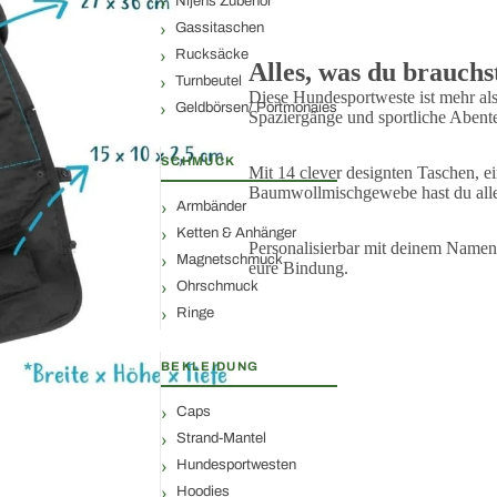
Nijens Zubehör
Gassitaschen
Rucksäcke
Alles, was du brauchs
Turnbeutel
Diese Hundesportweste ist mehr als 
Geldbörsen/ Portmonaies
Spaziergänge und sportliche Abente
SCHMUCK
Mit 14 clever designten Taschen, 
Baumwollmischgewebe hast du alles
Armbänder
Ketten & Anhänger
Personalisierbar mit deinem Namen 
Magnetschmuck
eure Bindung.
Ohrschmuck
Ringe
BEKLEIDUNG
Caps
Strand-Mantel
Hundesportwesten
Hoodies