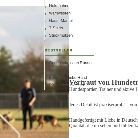
Halstücher
Warnwesten
Gassi-Mantel
T-Shirts
Strickmützen
BESTSELLER
Geschenke nach Rasse
Fußmatten
Fotogeschenke Hund
Vertraut von Hundetra
Pfotenabdruck-Sets
Hundesportler, Trainer und aktive 
Jedes Detail ist praxiserprobt – v
Handgefertigt mit Liebe in Deutsch
Qualität, die du sehen und fühlen k