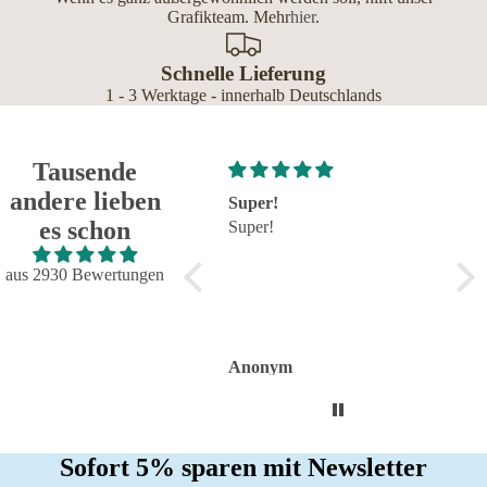
Grafikteam. Mehr
hier
.
Schnelle Lieferung
1 - 3 Werktage - innerhalb Deutschlands
Tausende
andere lieben
Super!
Großartig - hat wie immer
s
es schon
Super!
alles reibungslos und
s
fehlerfrei geklappt
Großartig - hat wie immer
aus 2930 Bewertungen
alles reibungslos und
fehlerfrei geklappt. Flasche
sieht toll aus.
Anonym
Anonym
A
Sofort 5% sparen mit Newsletter