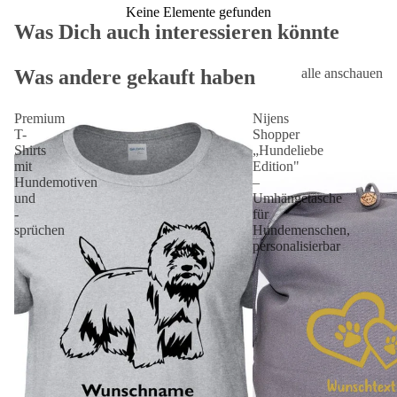
Keine Elemente gefunden
Was Dich auch interessieren könnte
Was andere gekauft haben
alle anschauen
Premium
Nijens
T-
Shopper
Shirts
„Hundeliebe
mit
Edition"
Hundemotiven
–
und
Umhängetasche
-
für
sprüchen
Hundemenschen,
personalisierbar