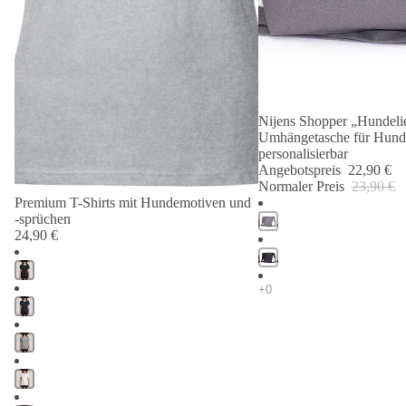
Nijens Shopper „Hundelie
Angebot 🐾
Umhängetasche für Hund
personalisierbar
Angebotspreis
22,90 €
Normaler Preis
23,90 €
Premium T-Shirts mit Hundemotiven und
-sprüchen
24,90 €