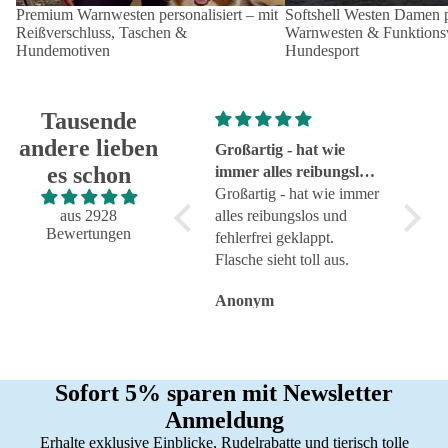
Premium Warnwesten personalisiert – mit
Softshell Westen Damen pe
Reißverschluss, Taschen &
Warnwesten & Funktionsw
Hundemotiven
Hundesport
Tausende
andere lieben
Super!
Großartig - hat wie
sehr g
es schon
Super!
immer alles reibungslos
sehr g
und fehlerfrei geklappt
Großartig - hat wie immer
aus 2928
alles reibungslos und
Bewertungen
fehlerfrei geklappt.
Flasche sieht toll aus.
Anonym
Anonym
Anon
Sofort 5% sparen mit Newsletter
Anmeldung
Erhalte exklusive Einblicke, Rudelrabatte und tierisch tolle