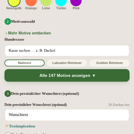
Neongelb
Orange
Lime
Türkis
Pink
Motivauswahl
‹ Mehr Motive entdecken
Hunderasse
Malinois
Labrador Retriever
Golden Retriever
Alle 147 Motive anzeigen
Dein persönlicher Wunschtext (optional)
Dein persönlicher Wunschtext (optional)
30 Zeichen frei
Textinspiration