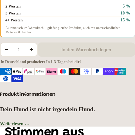
−5 %
2 Westen
−10 %
3 Westen
−15 %
4+ Westen
Automatisch im Warenkorb – gilt für gleiche Produkte, auch mit unterschiedlichen
Motiven & Texten.
−
+
In den Warenkorb legen
In Deutschland produziert
·
In 1-3 Tagen bei dir!
Produktinformationen
Dein Hund ist nicht irgendein Hund.
Er hat einen Namen, eine Rasse, einen Charakter – und gehört zu dir wie kein
Weiterlesen …
anderer. Warum sollte deine Warnweste das verschweigen? Mit deinem
Farbe der Weste: Neongelb, Motivauswahl: Malinois
Stimmen aus
Hunderassen-Motiv und deinem Wunschnamen trägst du ihn buchstäblich nah