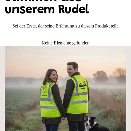
am Herzen. Und bist dabei sichtbar für alle, die es wissen sollen.
unserem Rudel
Auf einen Blick
Sei der Erste, der seine Erfahrung zu diesem Produkt teilt.
Personalisierbar mit Wunschname & Motiv
3M-Reflektorstreifen – vorne, hinten, Schultern
Schnell anziehbar dank Klettverschluss
Keine Elemente gefunden
Ideal für Gassi, Hundetraining & Hundesport
Größen S bis 4XL, 5 Farben
Der Klettverschluss – unterschätzt, aber
unschlagbar praktisch
Zwei stabile Klettverschlüsse vorne. Kein Reißverschluss der klemmt, kein
Gefummel bei Kälte und Handschuhen. Einfach aufmachen, reinschlüpfen,
festmachen – auch über der dicken Winterjacke. Wer einmal damit unterwegs
war, will den Klettverschluss oft nicht mehr missen.
Diese leichte Hundesportweste hat bewusst keine Taschen – das macht sie
leichter, kompakter und unkomplizierter. Wer zusätzlich Stauraum braucht,
findet in unserer Premium Warnweste den passenden Upgrade mit