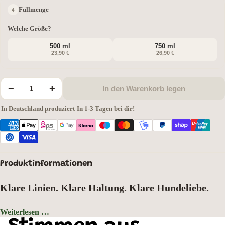
Füllmenge
Welche Größe?
500 ml
750 ml
23,90 €
26,90 €
−
+
In den Warenkorb legen
In Deutschland produziert
·
In 1-3 Tagen bei dir!
Produktinformationen
Klare Linien. Klare Haltung. Klare Hundeliebe.
Mach jede Gassirunde, jeden Bürotag und jedes Abenteuer stilvoller: Unsere
Weiterlesen …
doppelwandige
Thermosflasche mit Hunderasse als Vektorgrafik
verbindet
Motivauswahl: Dobermann