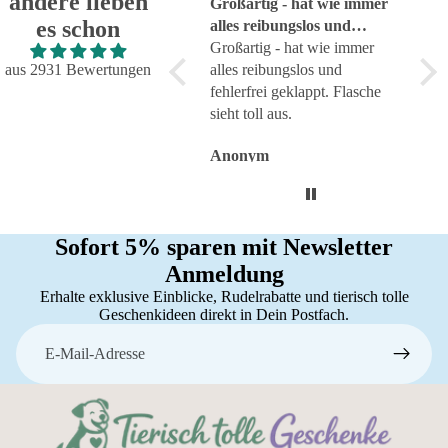
andere lieben
Hervorragend
Großartig - hat wie immer
seh
es schon
Hervorragend, wie erwartet
alles reibungslos und
sehr
fehlerfrei geklappt
Großartig - hat wie immer
aus 2931 Bewertungen
alles reibungslos und
fehlerfrei geklappt. Flasche
sieht toll aus.
Anonym
Anonym
An
Sofort 5% sparen mit Newsletter
Anmeldung
Erhalte exklusive Einblicke, Rudelrabatte und tierisch tolle
Geschenkideen direkt in Dein Postfach.
E-Mail