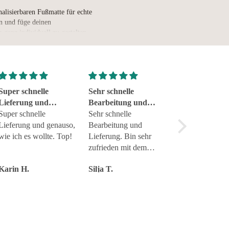
nalisierbaren Fußmatte für echte
n und füge deinen
anz individuell zu gestalten.
ebig & detailreich
ken
täglichen Einsatz
 °C waschbar (ohne Weichspüler)
)
Super schnelle
Sehr schnelle
Tolle Geschen
uahua bis zum Deutschen
Lieferung und
Bearbeitung und
zuverläs
genauso
Super schnelle
Lieferung
Sehr schnelle
Tolle Geschenk
Lieferung und genauso,
Bearbeitung und
zuverlässig
ch
wie ich es wollte. Top!
Lieferung. Bin sehr
Service Top
zufrieden mit dem
t – diese Fußmatte setzt deinen
Produkt.
lich, wer hier die Pfote oben
Karin H.
Silja T.
Torsten J.