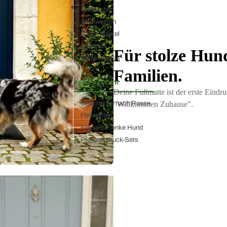
Halstücher
Warnwesten
Gassi-Mantel
T-Shirts
Für stolze Hun
Strickmützen
Familien.
BESTSELLER
Deine Fußmatte ist der erste Eindru
Geschenke nach Rasse
"Willkommen Zuhause".
Fußmatten
Fotogeschenke Hund
Pfotenabdruck-Sets