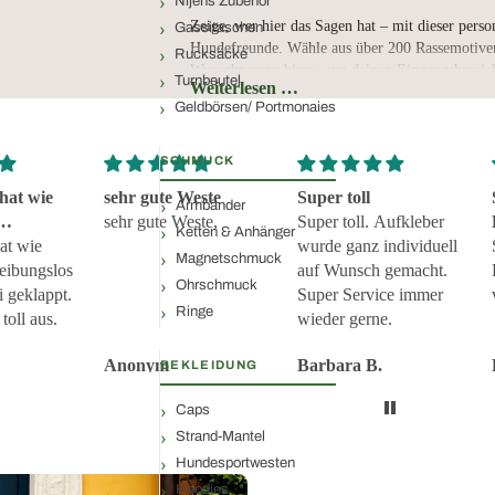
Nijens Zubehör
Zeige, wer hier das Sagen hat – mit dieser perso
Gassitaschen
Hundefreunde. Wähle aus über 200 Rassemotive
Rucksäcke
Wunschnamen hinzu, um deinen Eingangsbereich g
Turnbeutel
Weiterlesen …
Hochwertiger Fotodruck – farbintensiv, langl
Geldbörsen/ Portmonaies
Rutschfester, schmutzabweisender Gummirüc
Strapazierfähiger Velourflies – ideal für den 
SCHMUCK
Pflegeleicht – einfach absaugen oder bei 30
Maße: 40 × 60 cm (Druckfläche: 36 × 56 cm
hat wie
sehr gute Weste
Super toll
Armbänder
Wähle aus über 200 Hunderassen – vom Chih
sehr gute Weste,
Super toll. Aufkleber
Ketten & Anhänger
Schäferhund
 und
at wie
wurde ganz individuell
Magnetschmuck
eklappt
reibungslos
auf Wunsch gemacht.
Dein persönlicher Hunde-Eingangsberei
Ohrschmuck
i geklappt.
Super Service immer
Ringe
toll aus.
wieder gerne.
Ob als Geschenk oder für deinen eigenen Haushal
treuen Begleiter perfekt in Szene und macht deut
Anonym
Barbara B.
BEKLEIDUNG
hat.
Mit Liebe handgemacht in Deutschland
Caps
Strand-Mantel
Hundesportwesten
Hoodies