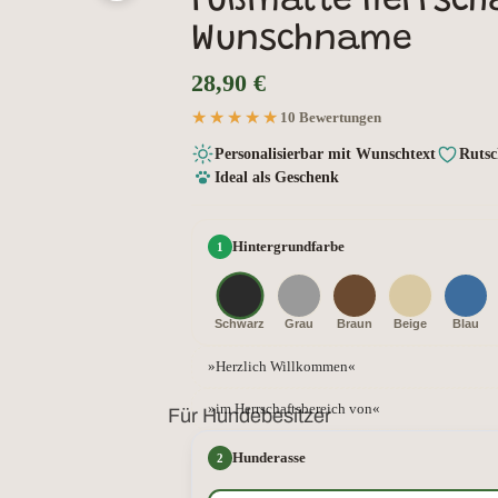
n
on
Fußmatte Herrsch
Wunschname
28,90 €
★★★★★
★★★★★
10 Bewertungen
Personalisierbar mit Wunschtext
Rutsc
Ideal als Geschenk
Hintergrundfarbe
Schwarz
Grau
Braun
Beige
Blau
»Herzlich Willkommen«
»im Herrschaftsbereich von«
Für Hundebesitzer
Hunderasse