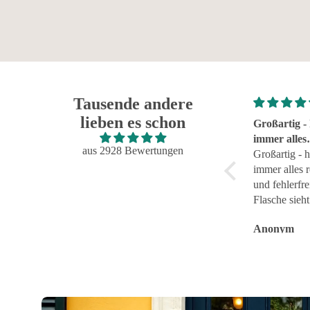
Hintergrundfarbe: Schwarz
Tausende andere
lieben es schon
Super!
Großartig - 
Super!
immer alles
aus 2928 Bewertungen
reibungslos
Großartig - h
fehlerfrei g
immer alles 
und fehlerfre
Flasche sieht 
Anonym
Anonym