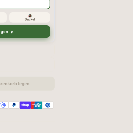
Dackel
igen
arenkorb legen