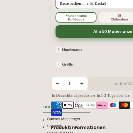
Französische
Bulldogge
Chihuahua
Alle 50 Motive anze
Hundename
Größe
−
+
In den W
In Deutschland produziert
·
In 1-3 Tagen bei dir!
TASCHEN
Canvas Messenger
Shopper
Produktinformationen