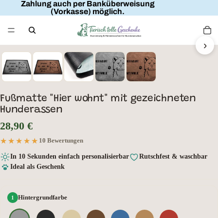
Zahlung auch per Banküberweisung
(Vorkasse) möglich.
FAMILIENNAME
HIER WOHNT
MIT FAMILIE
›
HUNDENAME
Fußmatte "Hier wohnt" mit gezeichneten
Hunderassen
28,90 €
★★★★★
★★★★★
10 Bewertungen
In 10 Sekunden einfach personalisierbar
Rutschfest & waschbar
Ideal als Geschenk
Hintergrundfarbe