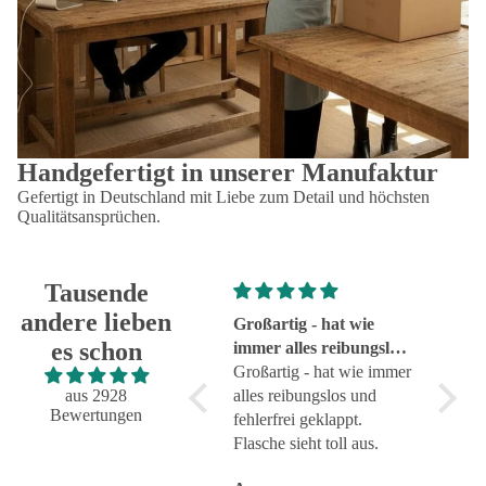
Handgefertigt in unserer Manufaktur
Gefertigt in Deutschland mit Liebe zum Detail und höchsten
Qualitätsansprüchen.
Tausende
andere lieben
Super!
Großartig - hat wie
sehr g
es schon
Super!
immer alles reibungslos
sehr g
und fehlerfrei geklappt
Großartig - hat wie immer
aus 2928
alles reibungslos und
Bewertungen
fehlerfrei geklappt.
Flasche sieht toll aus.