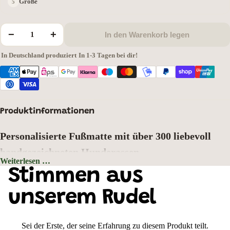
Größe
−
+
In den Warenkorb legen
In Deutschland produziert
·
In 1-3 Tagen bei dir!
Produktinformationen
Personalisierte Fußmatte mit über 300 liebevoll
handgezeichneten Hunderassen
Weiterlesen …
Hintergrundfarbe: Grau
Stimmen aus
Zeigen Sie schon an der Haustür, wer hier zu Hause ist. Wählen Sie aus
über
300 liebevoll handgezeichneten Hunderassen
Ihr Lieblingsmotiv und
unserem Rudel
gestalten Sie Ihre ganz persönliche Fußmatte mit Wunschtext oder
Hundenamen. Jedes Motiv wurde mit viel Liebe zum Detail gezeichnet und
bringt den einzigartigen Charakter Ihrer Fellnase perfekt zur Geltung.
Sei der Erste, der seine Erfahrung zu diesem Produkt teilt.