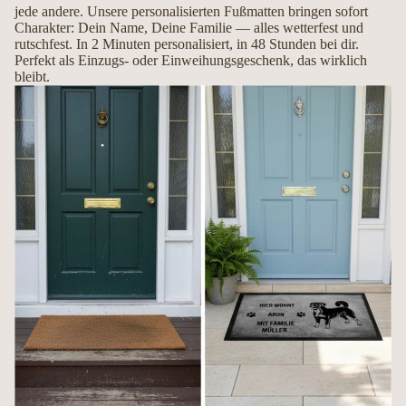
jede andere. Unsere personalisierten Fußmatten bringen sofort
Mit Liebe handgemacht in Deutschland
Charakter: Dein Name, Deine Familie — alles wetterfest und
rutschfest. In 2 Minuten personalisiert, in 48 Stunden bei dir.
Perfekt als Einzugs- oder Einweihungsgeschenk, das wirklich
Jede Fußmatte wird erst nach Ihrer Bestellung individuell gefertigt. So entsteht
bleibt.
ein hochwertiges Unikat, das Ihren Hund und Ihre Persönlichkeit perfekt
widerspiegelt.