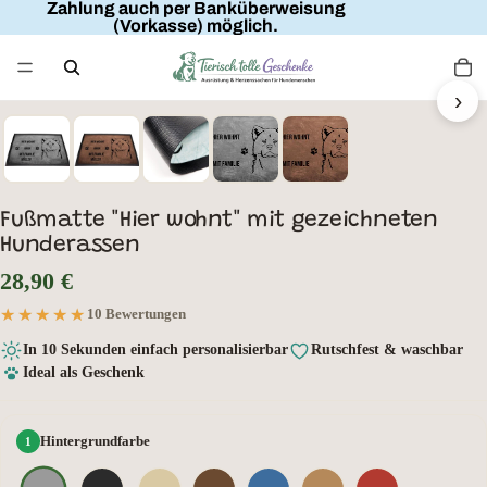
Zahlung auch per Banküberweisung
(Vorkasse) möglich.
FAMILIENNAME
HIER WOHNT
MIT FAMILIE
›
HUNDENAME
Fußmatte "Hier wohnt" mit gezeichneten
Hunderassen
28,90 €
★★★★★
★★★★★
10 Bewertungen
In 10 Sekunden einfach personalisierbar
Rutschfest & waschbar
Ideal als Geschenk
Hintergrundfarbe