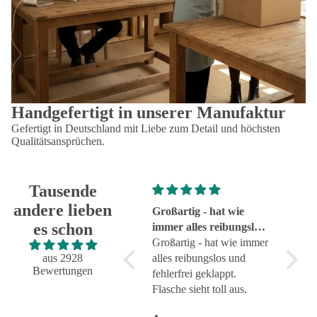
Handgefertigt in unserer Manufaktur
Gefertigt in Deutschland mit Liebe zum Detail und höchsten
Qualitätsansprüchen.
Tausende
andere lieben
Super!
Großartig - hat wie
sehr g
es schon
Super!
immer alles reibungslos
sehr g
und fehlerfrei geklappt
Großartig - hat wie immer
aus 2928
alles reibungslos und
Bewertungen
fehlerfrei geklappt.
Flasche sieht toll aus.