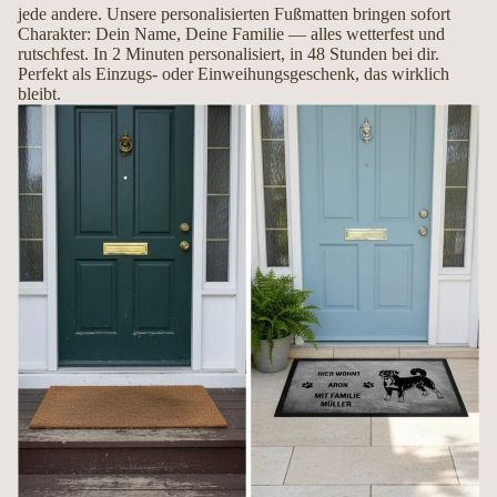
jede andere. Unsere personalisierten Fußmatten bringen sofort
Mit Liebe handgemacht in Deutschland
Charakter: Dein Name, Deine Familie — alles wetterfest und
rutschfest. In 2 Minuten personalisiert, in 48 Stunden bei dir.
Perfekt als Einzugs- oder Einweihungsgeschenk, das wirklich
Jede Fußmatte wird erst nach Ihrer Bestellung individuell gefertigt. So entsteht
bleibt.
ein hochwertiges Unikat, das Ihren Hund und Ihre Persönlichkeit perfekt
widerspiegelt.