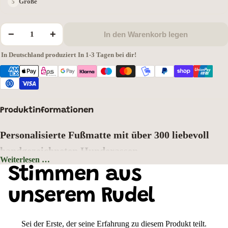
Größe
−
+
In den Warenkorb legen
In Deutschland produziert
·
In 1-3 Tagen bei dir!
Produktinformationen
Personalisierte Fußmatte mit über 300 liebevoll
handgezeichneten Hunderassen
Weiterlesen …
Hintergrundfarbe: Grau
Stimmen aus
Zeigen Sie schon an der Haustür, wer hier zu Hause ist. Wählen Sie aus
über
300 liebevoll handgezeichneten Hunderassen
Ihr Lieblingsmotiv und
unserem Rudel
gestalten Sie Ihre ganz persönliche Fußmatte mit Wunschtext oder
Hundenamen. Jedes Motiv wurde mit viel Liebe zum Detail gezeichnet und
bringt den einzigartigen Charakter Ihrer Fellnase perfekt zur Geltung.
Sei der Erste, der seine Erfahrung zu diesem Produkt teilt.