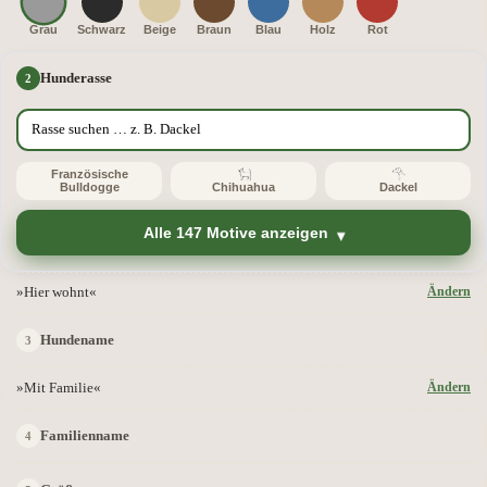
Grau
Schwarz
Beige
Braun
Blau
Holz
Rot
Hunderasse
Französische
Bulldogge
Chihuahua
Dackel
Alle 147 Motive anzeigen
»Hier wohnt«
Ändern
Hundename
»Mit Familie«
Ändern
Familienname