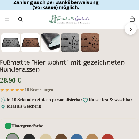
Zahlung auch per Banküberweisung
(Vorkasse) möglich.
FAMILIENNAME
HIER WOHNT
MIT FAMILIE
›
HUNDENAME
Fußmatte "Hier wohnt" mit gezeichneten
Hunderassen
28,90 €
★★★★★
★★★★★
10 Bewertungen
In 10 Sekunden einfach personalisierbar
Rutschfest & waschbar
Ideal als Geschenk
Hintergrundfarbe