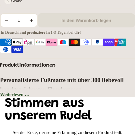
Größe
−
+
In den Warenkorb legen
In Deutschland produziert
·
In 1-3 Tagen bei dir!
Produktinformationen
Personalisierte Fußmatte mit über 300 liebevoll
handgezeichneten Hunderassen
Weiterlesen …
Hintergrundfarbe: Grau
Stimmen aus
Zeigen Sie schon an der Haustür, wer hier zu Hause ist. Wählen Sie aus
über
300 liebevoll handgezeichneten Hunderassen
Ihr Lieblingsmotiv und
unserem Rudel
gestalten Sie Ihre ganz persönliche Fußmatte mit Wunschtext oder
Hundenamen. Jedes Motiv wurde mit viel Liebe zum Detail gezeichnet und
bringt den einzigartigen Charakter Ihrer Fellnase perfekt zur Geltung.
Sei der Erste, der seine Erfahrung zu diesem Produkt teilt.