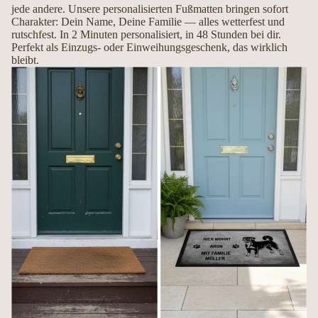
jede andere. Unsere personalisierten Fußmatten bringen sofort
Mit Liebe handgemacht in Deutschland
Charakter: Dein Name, Deine Familie — alles wetterfest und
rutschfest. In 2 Minuten personalisiert, in 48 Stunden bei dir.
Perfekt als Einzugs- oder Einweihungsgeschenk, das wirklich
Jede Fußmatte wird erst nach Ihrer Bestellung individuell gefertigt. So entsteht
bleibt.
ein hochwertiges Unikat, das Ihren Hund und Ihre Persönlichkeit perfekt
widerspiegelt.