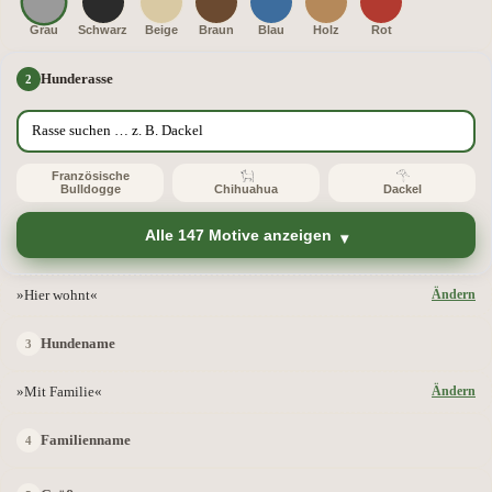
Grau
Schwarz
Beige
Braun
Blau
Holz
Rot
Hunderasse
Französische
Bulldogge
Chihuahua
Dackel
Alle 147 Motive anzeigen
»Hier wohnt«
Ändern
Hundename
»Mit Familie«
Ändern
Familienname