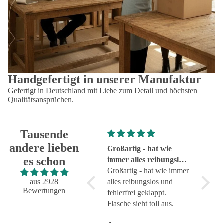
Handgefertigt in unserer Manufaktur
Gefertigt in Deutschland mit Liebe zum Detail und höchsten
Qualitätsansprüchen.
Tausende
andere lieben
Super!
Großartig - hat wie
sehr g
es schon
Super!
immer alles reibungslos
sehr g
und fehlerfrei geklappt
Großartig - hat wie immer
aus 2928
alles reibungslos und
Bewertungen
fehlerfrei geklappt.
Flasche sieht toll aus.