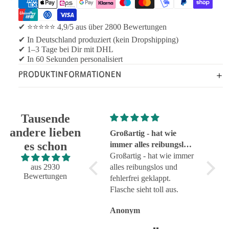
✔ ⭐⭐⭐⭐⭐ 4,9/5 aus über 2800 Bewertungen
✔ In Deutschland produziert (kein Dropshipping)
✔ 1–3 Tage bei Dir mit DHL
✔ In 60 Sekunden personalisiert
PRODUKTINFORMATIONEN
Tausende
andere lieben
Super!
Großartig - hat wie
sehr g
es schon
Super!
immer alles reibungslos
sehr g
und fehlerfrei geklappt
Großartig - hat wie immer
aus 2930
alles reibungslos und
Bewertungen
fehlerfrei geklappt.
Flasche sieht toll aus.
Anonym
Anonym
Anon