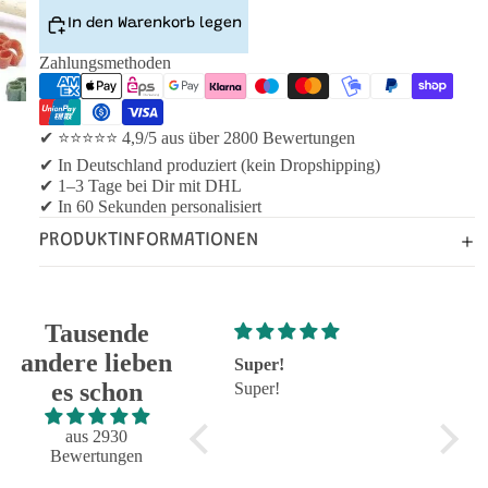
In den Warenkorb legen
Zahlungsmethoden
✔ ⭐⭐⭐⭐⭐ 4,9/5 aus über 2800 Bewertungen
✔ In Deutschland produziert (kein Dropshipping)
✔ 1–3 Tage bei Dir mit DHL
✔ In 60 Sekunden personalisiert
PRODUKTINFORMATIONEN
Tausende
andere lieben
Super!
Großartig - hat wie
sehr g
es schon
Super!
immer alles reibungslos
sehr g
und fehlerfrei geklappt
Großartig - hat wie immer
aus 2930
alles reibungslos und
Bewertungen
fehlerfrei geklappt.
Flasche sieht toll aus.