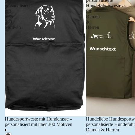
–
personalisierte
personalisiert
Hundeführerweste
mit
für
über
Damen
300
&
Motiven
Herren
Hundesportweste mit Hunderasse –
Hundeliebe Hundesportw
personalisiert mit über 300 Motiven
personalisierte Hundeführ
Damen & Herren