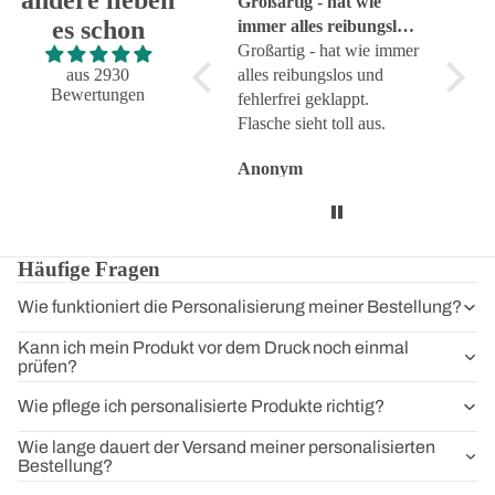
Super!
Großartig - hat wie
sehr g
es schon
Super!
immer alles reibungslos
sehr g
und fehlerfrei geklappt
Großartig - hat wie immer
aus 2930
alles reibungslos und
Bewertungen
fehlerfrei geklappt.
Flasche sieht toll aus.
Anonym
Anonym
Anon
Häufige Fragen
Wie funktioniert die Personalisierung meiner Bestellung?
Kann ich mein Produkt vor dem Druck noch einmal
prüfen?
Wie pflege ich personalisierte Produkte richtig?
Wie lange dauert der Versand meiner personalisierten
Bestellung?