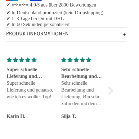
✔ ⭐⭐⭐⭐⭐ 4,9/5 aus über 2800 Bewertungen
✔ In Deutschland produziert (kein Dropshipping)
✔ 1–3 Tage bei Dir mit DHL
✔ In 60 Sekunden personalisiert
PRODUKTINFORMATIONEN
Super schnelle
Sehr schnelle
Tolle Geschen
Lieferung und
Bearbeitung und
zuverläs
genauso
Super schnelle
Lieferung
Sehr schnelle
Tolle Geschenk
Lieferung und genauso,
Bearbeitung und
zuverlässig
wie ich es wollte. Top!
Lieferung. Bin sehr
Service Top
zufrieden mit dem
Produkt.
Karin H.
Silja T.
Torsten J.