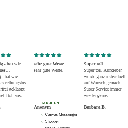
hat wie
sehr gute Weste
Super toll
sehr gute Weste,
Super toll. Aufkleber
 und
at wie
wurde ganz individuell
eklappt
reibungslos
auf Wunsch gemacht.
i geklappt.
Super Service immer
toll aus.
wieder gerne.
TASCHEN
Anonym
Barbara B.
Canvas Messenger
Shopper