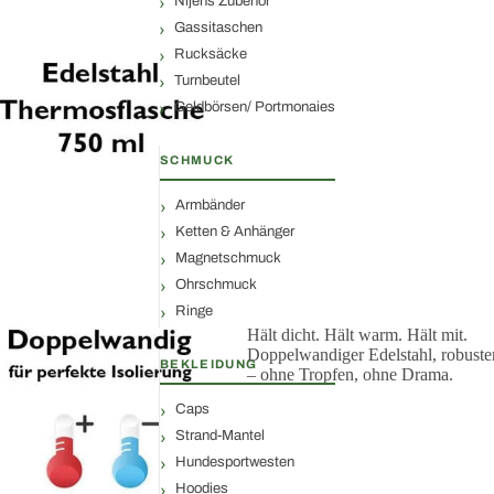
Nijens Zubehör
Gassitaschen
Rucksäcke
Turnbeutel
Geldbörsen/ Portmonaies
SCHMUCK
Armbänder
Ketten & Anhänger
Magnetschmuck
Ohrschmuck
Ringe
Hält dicht. Hält warm. Hält mit.
Doppelwandiger Edelstahl, robust
BEKLEIDUNG
– ohne Tropfen, ohne Drama.
Caps
Strand-Mantel
Hundesportwesten
Hoodies