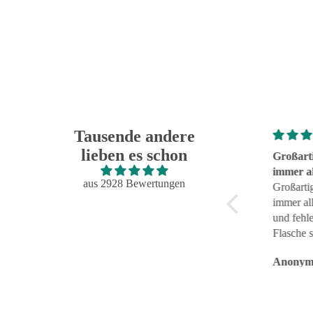
Tausende andere
lieben es schon
Super!
Großartig - 
Super!
immer alles
aus 2928 Bewertungen
reibungslos
Großartig - h
fehlerfrei g
immer alles 
und fehlerfre
Flasche sieht 
Anonym
Anonym