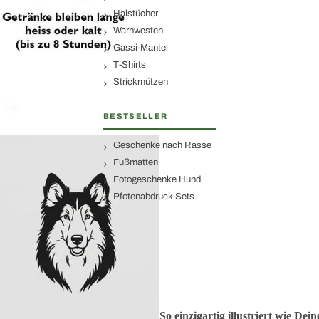
Halstücher
Warnwesten
Gassi-Mantel
T-Shirts
Strickmützen
BESTSELLER
Geschenke nach Rasse
Fußmatten
Fotogeschenke Hund
Pfotenabdruck-Sets
So einzigartig illustriert wie De