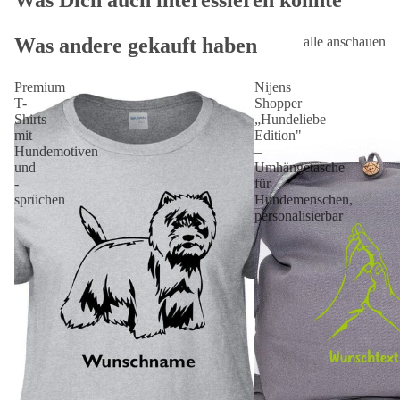
Was andere gekauft haben
alle anschauen
Premium
Nijens
T-
Shopper
Shirts
„Hundeliebe
mit
Edition"
Hundemotiven
–
und
Umhängetasche
-
für
sprüchen
Hundemenschen,
personalisierbar