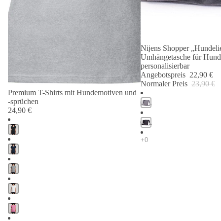
Nijens Shopper „Hundelie
Angebot 🐾
Umhängetasche für Hund
personalisierbar
Angebotspreis
22,90 €
Normaler Preis
23,90 €
Premium T-Shirts mit Hundemotiven und
-sprüchen
24,90 €