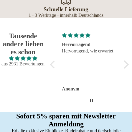
Schnelle Lieferung
1 - 3 Werktage - innerhalb Deutschlands
Tausende
andere lieben
Hervorragend
Groß
es schon
Hervorragend, wie erwartet
alle
fehl
Groß
aus 2931 Bewertungen
alles
fehle
sieht
Anonym
Ano
Sofort 5% sparen mit Newsletter
Anmeldung
Erhalte exklusive Einblicke, Rudelrabatte und tierisch tolle