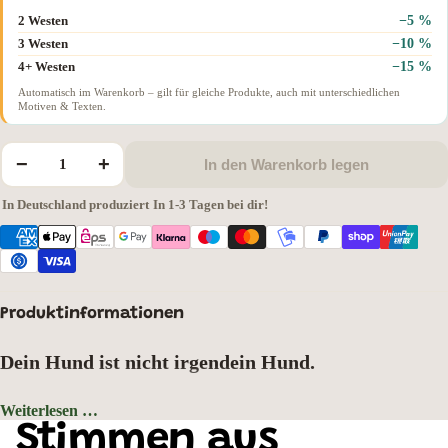
−5 %
2 Westen
−10 %
3 Westen
−15 %
4+ Westen
Automatisch im Warenkorb – gilt für gleiche Produkte, auch mit unterschiedlichen
Motiven & Texten.
−
+
In den Warenkorb legen
In Deutschland produziert
·
In 1-3 Tagen bei dir!
Produktinformationen
Dein Hund ist nicht irgendein Hund.
Er hat einen Namen, eine Rasse, einen Charakter – und gehört zu dir wie kein
Weiterlesen …
anderer. Warum sollte deine Warnweste das verschweigen? Mit deinem
Farbe der Weste: Neongelb, Motivauswahl: Malinois
Stimmen aus
Hunderassen-Motiv und deinem Wunschnamen trägst du ihn buchstäblich nah