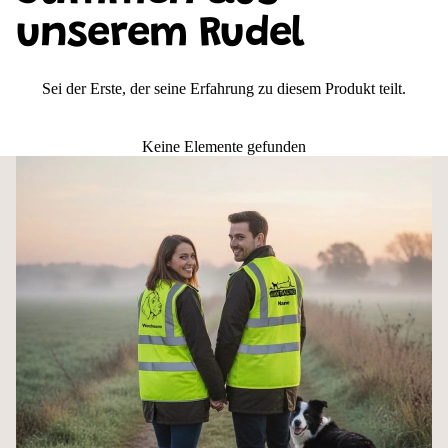
am Herzen. Und bist dabei sichtbar für alle, die es wissen sollen.
unserem Rudel
Auf einen Blick
Sei der Erste, der seine Erfahrung zu diesem Produkt teilt.
Personalisierbar mit Wunschname & Motiv
3M-Reflektorstreifen – vorne, hinten, Schultern
Schnell anziehbar dank Klettverschluss
Keine Elemente gefunden
Ideal für Gassi, Hundetraining & Hundesport
Größen S bis 4XL, 5 Farben
Der Klettverschluss – unterschätzt, aber
unschlagbar praktisch
Zwei stabile Klettverschlüsse vorne. Kein Reißverschluss der klemmt, kein
Gefummel bei Kälte und Handschuhen. Einfach aufmachen, reinschlüpfen,
festmachen – auch über der dicken Winterjacke. Wer einmal damit unterwegs
war, will den Klettverschluss oft nicht mehr missen.
Diese leichte Hundesportweste hat bewusst keine Taschen – das macht sie
leichter, kompakter und unkomplizierter. Wer zusätzlich Stauraum braucht,
findet in unserer Premium Warnweste den passenden Upgrade mit