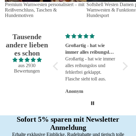
Premium Warnwesten personalisiert – mit
Softshell Westen Damen pe
Reißverschluss, Taschen &
Warnwesten & Funktionsw
Hundemotiven
Hundesport
Tausende
andere lieben
Super!
Großartig - hat wie
sehr g
es schon
Super!
immer alles reibungslos
sehr g
und fehlerfrei geklappt
Großartig - hat wie immer
aus 2930
alles reibungslos und
Bewertungen
fehlerfrei geklappt.
Flasche sieht toll aus.
Anonym
Anonym
Anon
Sofort 5% sparen mit Newsletter
Anmeldung
Erhalte exklusive Einblicke, Rudelrabatte und tierisch tolle