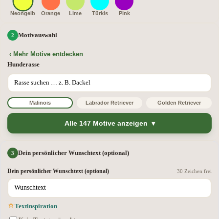
Neongelb
Orange
Lime
Türkis
Pink
Motivauswahl
‹ Mehr Motive entdecken
Hunderasse
Malinois
Labrador Retriever
Golden Retriever
Alle 147 Motive anzeigen
Dein persönlicher Wunschtext (optional)
Dein persönlicher Wunschtext (optional)
30 Zeichen frei
Textinspiration