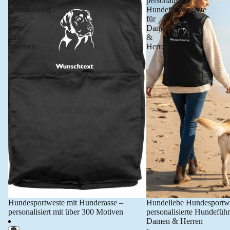
–
personalisierte
personalisiert
Hundeführerweste
mit
für
über
Damen
300
&
Motiven
Herren
Hundesportweste mit Hunderasse –
Hundeliebe Hundesportw
personalisiert mit über 300 Motiven
personalisierte Hundeführ
Damen & Herren