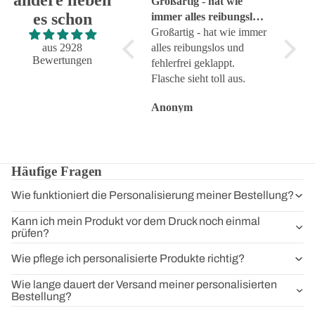
Super!
Großartig - hat wie
sehr g
es schon
Super!
immer alles reibungslos
sehr g
und fehlerfrei geklappt
Großartig - hat wie immer
aus 2928
alles reibungslos und
Bewertungen
fehlerfrei geklappt.
Flasche sieht toll aus.
Anonym
Anonym
Anon
Häufige Fragen
Wie funktioniert die Personalisierung meiner Bestellung?
Kann ich mein Produkt vor dem Druck noch einmal
prüfen?
Wie pflege ich personalisierte Produkte richtig?
Wie lange dauert der Versand meiner personalisierten
Bestellung?