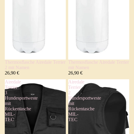
Thermosflasche Airedale Terrier
Thermosflasche Airedale Terrier
2 mit Namen
mit Namen
26,90 €
26,90 €
Airedale
Airedale
Terrier
Terrier
3
2
Hundesportweste
Hundesportweste
mit
mit
Rückentasche
Rückentasche
MIL-
MIL-
TEC
TEC