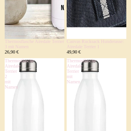
Thermosflasche Airedale Terrier
Canvas Rucksack Hunderasse:
3 mit Namen
Airedale Terrier 1
26,90 €
49,90 €
Thermosflasche
Thermosflasche
Airedale
Airedale
Terrier
Terrier
2
mit
mit
Namen
Namen