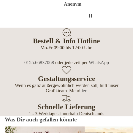
Anonym
Anonym
Anon
Bestell & Info Hotline
Mo-Fr 09:00 bis 12:00 Uhr
0155.66837068
oder jederzeit per
WhatsApp
Gestaltungsservice
Wenn es ganz außergewöhnlich werden soll, hilft unser
Grafikteam. Mehr
hier
.
Schnelle Lieferung
1 - 3 Werktage - innerhalb Deutschlands
Was Dir auch gefallen könnte
Bestseller – die beliebtesten Geschenke
Wetterfeste Outdoor-Mänt