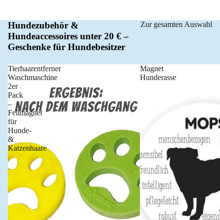
Hundezubehör &
Zur gesamten Auswahl
Hundeaccessoires unter 20 € –
Geschenke für Hundebesitzer
Tierhaarentferner
Magnet
Waschmaschine
Hunderasse
2er
Pack
–
Fellmagnet
für
Hunde-
&
Katzenhaare