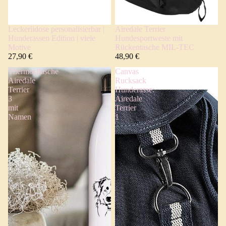
Leckerlidose personalisierbar |
Airedale Terrier
Hunderassen Edition | viele
Hundesportweste mit
Motive
Rückentasche MIL-TEC
27,90 €
48,90 €
Thermosflasche
Canvas
Airedale
Rucksack
Terrier
Hunderasse:
3
Airedale
mit
Terrier
Namen
1