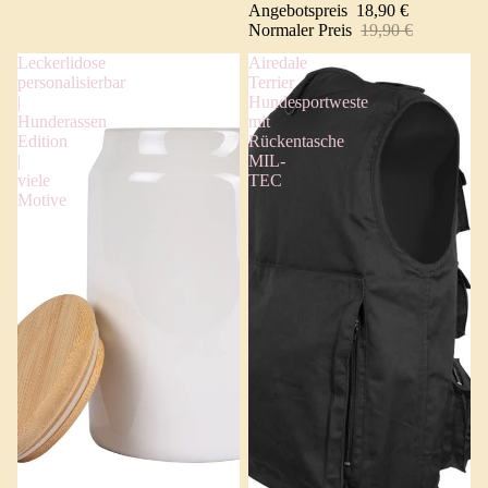
Angebotspreis
18,90 €
Normaler Preis
19,90 €
Leckerlidose
Airedale
personalisierbar
Terrier
|
Hundesportweste
Hunderassen
mit
Edition
Rückentasche
|
MIL-
viele
TEC
Motive