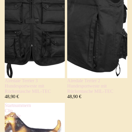
Airedale Terrier 3
Airedale Terrier 2
Hundesportweste mit
Hundesportweste mit
Rückentasche MIL-TEC
Rückentasche MIL-TEC
48,90 €
48,90 €
Startnummern
Clip
Airedale
Terrier