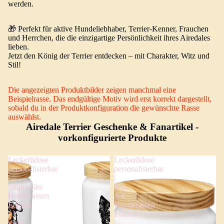
werden.
🎁 Perfekt für aktive Hundeliebhaber, Terrier-Kenner, Frauchen
und Herrchen, die die einzigartige Persönlichkeit ihres Airedales
lieben.
Jetzt den König der Terrier entdecken – mit Charakter, Witz und
Stil!
Die angezeigten Produktbilder zeigen manchmal eine
Beispielrasse. Das endgültige Motiv wird erst korrekt dargestellt,
sobald du in der Produktkonfiguration die gewünschte Rasse
auswählst.
Airedale Terrier Geschenke & Fanartikel
-
vorkonfigurierte Produkte
Leckerlidose
Leckerlidose
personalisierbar
personalisierbar
|
|
Stilporträts
Pop
Hunderassen
Art
Edition
Hunderassen
|
Edition
viele
|