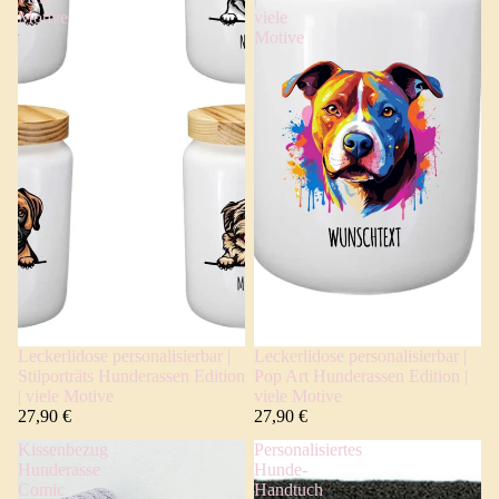
Motive
viele
Motive
Leckerlidose personalisierbar |
Leckerlidose personalisierbar |
Stilporträts Hunderassen Edition
Pop Art Hunderassen Edition |
| viele Motive
viele Motive
27,90 €
27,90 €
Kissenbezug
Personalisiertes
Hunderasse
Hunde-
Comic
Handtuch