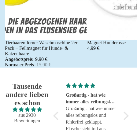
Tierhaarentferner Waschmaschine 2er
Magnet Hunderasse
Angebot 🐾
Pack – Fellmagnet für Hunde- &
4,99 €
Katzenhaare
Angebotspreis
9,90 €
Normaler Preis
15,90 €
Tausende
andere lieben
Super!
Großartig - hat wie
sehr g
es schon
Super!
immer alles reibungslos
sehr g
und fehlerfrei geklappt
Großartig - hat wie immer
aus 2930
alles reibungslos und
Bewertungen
fehlerfrei geklappt.
Flasche sieht toll aus.