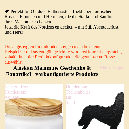
🎁 Perfekt für Outdoor-Enthusiasten, Liebhaber nordischer
Rassen, Frauchen und Herrchen, die die Stärke und Sanftmut
ihres Malamutes schätzen.
Jetzt die Kraft des Nordens entdecken – mit Stil, Abenteuerlust
und Herz!
Die angezeigten Produktbilder zeigen manchmal eine
Beispielrasse. Das endgültige Motiv wird erst korrekt dargestellt,
sobald du in der Produktkonfiguration die gewünschte Rasse
auswählst.
Alaskan Malamute Geschenke &
Alle anzeigen
Fanartikel
- vorkonfigurierte Produkte
Leckerlidose
Hunderasse
Hunderasse
Teelichthalter
Aquarell
aus
Stahl