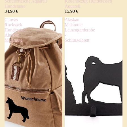
Schultertasche Aquarell
Kissenbezug Hunderassen
Hunderasse
Aquarell
34,90 €
15,90 €
Canvas
Alaskan
Rucksack
Malamute
Hunderasse:
Leinengarderobe
Alaskan
-
Malamute
Schlüsselbrett