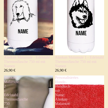
Alaskan Malamute - Edelstahl
Alaskan Malamute 1 - Edelstahl
Thermosflasche 750 ml mit
Thermosflasche 750 ml mit
Namen
Namen
26,90 €
26,90 €
Alaskan
Personalisiertes
Malamute
Hunde-
2
Handtuch
-
mit
Edelstahl
Name:
Thermosflasche
Alaskan
750
Malamute
ml