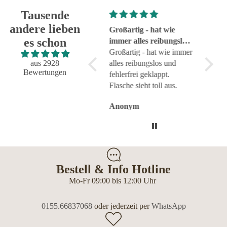
Tausende
andere lieben
Super!
Großartig - hat wie
sehr g
es schon
Super!
immer alles reibungslos
sehr g
und fehlerfrei geklappt
Großartig - hat wie immer
aus 2928
alles reibungslos und
Bewertungen
fehlerfrei geklappt.
Flasche sieht toll aus.
Anonym
Anonym
Anon
Bestell & Info Hotline
Mo-Fr 09:00 bis 12:00 Uhr
0155.66837068
oder jederzeit per
WhatsApp