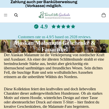
Zahlung auch per Banküberweisung
(Vorkasse) möglich.
4.9
Customers rate us 4.9/5 based on 2928 reviews.
Alaskan Malamute Geschenke &
Fanartikel
Der Alaskan Malamute ist die Verkörperung von nordischer Kraft
und Ausdauer. Als einer der ältesten Schlittenhunde strahlt er eine
beeindruckende Stärke aus, besitzt aber gleichzeitig ein
überraschend sanftmütiges und freundliches Wesen. Sein dichtes
Fell, die buschige Rute und sein wolfsähnliches Aussehen
erinnern an die unberührte Wildnis des Nordens.
Diese Kollektion feiert den kraftvollen und doch liebevollen
Charakter dieser außergewöhnlichen Hunderasse. Ob als starkes
Motiv auf einem Hoodie, winterliches Design auf einer Tasse
oder abenteuerlicher Druck auf einem T-Shirt – hier findest du
kreative Geschenkideen, die Malamute-Fans begeistern.