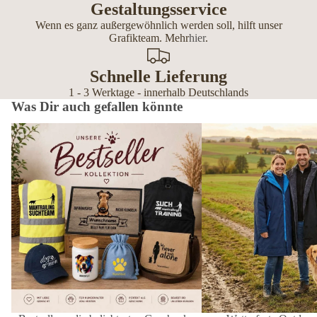
Gestaltungsservice
Wenn es ganz außergewöhnlich werden soll, hilft unser
Grafikteam. Mehr
hier
.
Schnelle Lieferung
1 - 3 Werktage - innerhalb Deutschlands
Was Dir auch gefallen könnte
Bestseller – die beliebtesten Geschenke
Wetterfeste Outdoor-Mänt
für Hundebesitzer
Hundemenschen – personal
Editionen