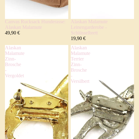
Canvas Rucksack Hunderasse:
Alaskan Malamute
Alaskan Malamute
Leinengarderobe -
49,90 €
Schlüsselbrett
19,90 €
Alaskan
Alaskan
Malamute
Malamute
Zinn-
Terrier
Brosche
Zinn-
-
Brosche
Vergoldet
-
Versilbert