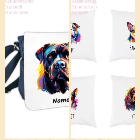
Schultertasche
Kissenbezug
Aquarell
Hunderassen
Hunderasse
Aquarell