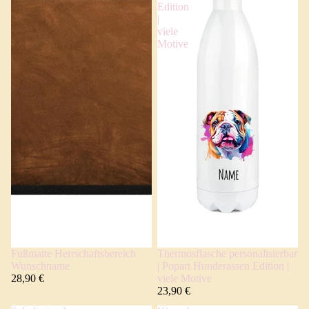
Edition
|
viele
Motive
Fußmatte Herrschaftsbereich
Thermosflasche personalisierbar
Wunschname
| Popart Hunderassen Edition |
28,90 €
viele Motive
23,90 €