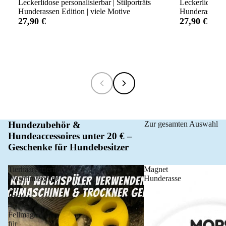
Leckerlidose personalisierbar | Stilporträts
Leckerlidose p
Hunderassen Edition | viele Motive
Hunderassen Ed
27,90 €
27,90 €
Hundezubehör &
Zur gesamten Auswahl
Hundeaccessoires unter 20 € –
Geschenke für Hundebesitzer
Tierhaarentferner
Magnet
Waschmaschine
Hunderasse
2er
Pack
–
Fellmagnet
für