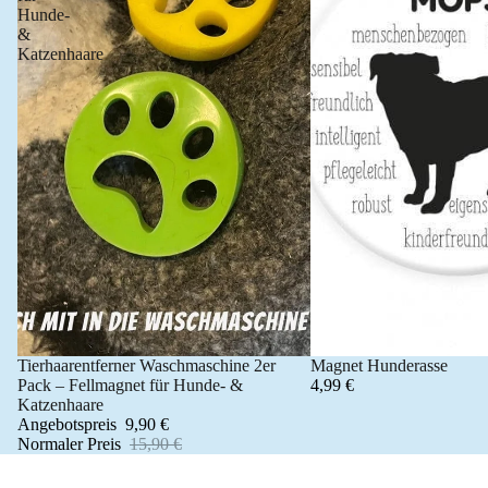
Hunde-
&
Katzenhaare
Tierhaarentferner Waschmaschine 2er
Magnet Hunderasse
Angebot 🐾
Pack – Fellmagnet für Hunde- &
4,99 €
Katzenhaare
Angebotspreis
9,90 €
Normaler Preis
15,90 €