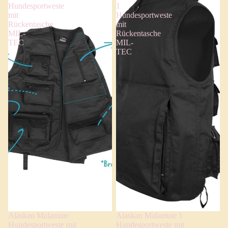
Hundesportweste
1
mit
Hundesportweste
Rückentasche
mit
MIL-
Rückentasche
TEC
MIL-
TEC
Alaskan Malamute
Alaskan Malamute 1
Hundesportweste mit
Hundesportweste mit