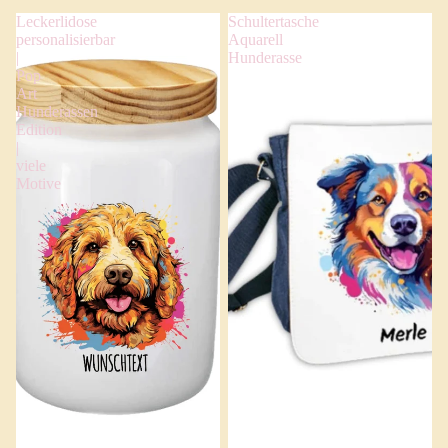
Leckerlidose
Schultertasche
personalisierbar
Aquarell
|
Hunderasse
Pop
Art
Hunderassen
Edition
|
viele
Motive