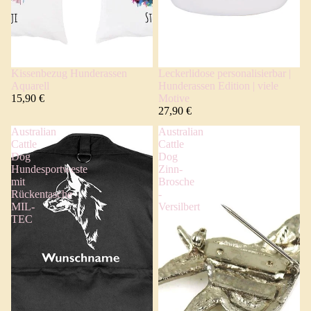
Kissenbezug Hunderassen
Leckerlidose personalisierbar |
Aquarell
Hunderassen Edition | viele
15,90 €
Motive
27,90 €
Australian
Australian
Cattle
Cattle
Dog
Dog
Hundesportweste
Zinn-
mit
Brosche
Rückentasche
-
MIL-
Versilbert
TEC