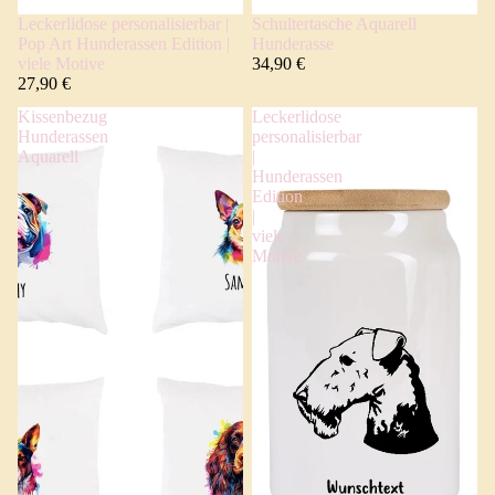
Leckerlidose personalisierbar |
Schultertasche Aquarell
Pop Art Hunderassen Edition |
Hunderasse
viele Motive
34,90 €
27,90 €
Kissenbezug
Leckerlidose
Hunderassen
personalisierbar
Aquarell
|
Hunderassen
Edition
|
viele
Motive