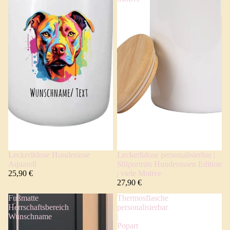
Leckerlidose Hunderasse
Leckerlidose personalisierbar |
Aquarell
Stilporträts Hunderassen Edition
25,90 €
| viele Motive
27,90 €
Fußmatte
Thermosflasche
Herrschaftsbereich
personalisierbar
Wunschname
|
Popart