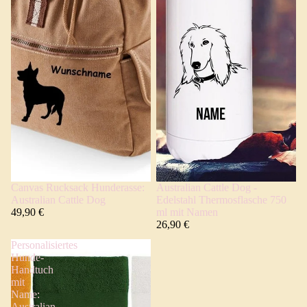
Canvas Rucksack Hunderasse:
Australian Cattle Dog -
Australian Cattle Dog
Edelstahl Thermosflasche 750
49,90 €
ml mit Namen
26,90 €
Personalisiertes
Hunde-
Handtuch
mit
Name:
Australian