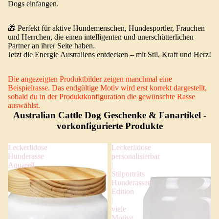
Dogs einfangen.
🎁 Perfekt für aktive Hundemenschen, Hundesportler, Frauchen
und Herrchen, die einen intelligenten und unerschütterlichen
Partner an ihrer Seite haben.
Jetzt die Energie Australiens entdecken – mit Stil, Kraft und Herz!
Die angezeigten Produktbilder zeigen manchmal eine
Beispielrasse. Das endgültige Motiv wird erst korrekt dargestellt,
sobald du in der Produktkonfiguration die gewünschte Rasse
auswählst.
Australian Cattle Dog Geschenke & Fanartikel
-
vorkonfigurierte Produkte
Leckerlidose
Leckerlidose
Hunderasse
personalisierbar
Aquarell
|
Stilporträts
Hunderassen
Edition
|
viele
Motive