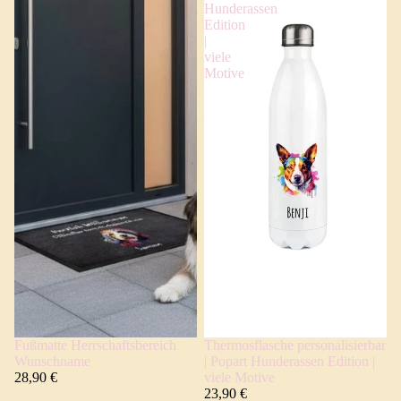
Hunderassen
Edition
|
viele
Motive
Fußmatte Herrschaftsbereich
Thermosflasche personalisierbar
Wunschname
| Popart Hunderassen Edition |
28,90 €
viele Motive
23,90 €