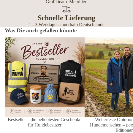
Grafikteam. Mehr
hier
.
Schnelle Lieferung
1 - 3 Werktage - innerhalb Deutschlands
Was Dir auch gefallen könnte
Bestseller – die beliebtesten Geschenke
Wetterfeste Outdoor-Mänt
für Hundebesitzer
Hundemenschen – personal
Editionen
Bestseller – die beliebtesten Geschenke
Wetterfeste Outdoor
für Hundebesitzer
Hundemenschen – perso
Editione