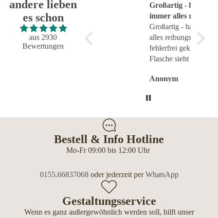
andere lieben
Super!
Großartig - hat wie
sehr g
es schon
Super!
immer alles reibungslos
sehr g
und fehlerfrei geklappt
Großartig - hat wie immer
aus 2930
alles reibungslos und
Bewertungen
fehlerfrei geklappt.
Flasche sieht toll aus.
Anonym
Anonym
Anon
Bestell & Info Hotline
Mo-Fr 09:00 bis 12:00 Uhr
0155.66837068
oder jederzeit per
WhatsApp
Gestaltungsservice
Wenn es ganz außergewöhnlich werden soll, hilft unser