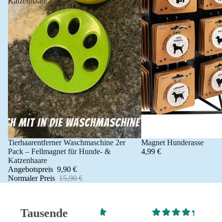
Katzenhaare
Tierhaarentferner Waschmaschine 2er
Magnet Hunderasse
Angebot 🐾
Pack – Fellmagnet für Hunde- &
4,99 €
Katzenhaare
Angebotspreis
9,90 €
Normaler Preis
15,90 €
Tausende