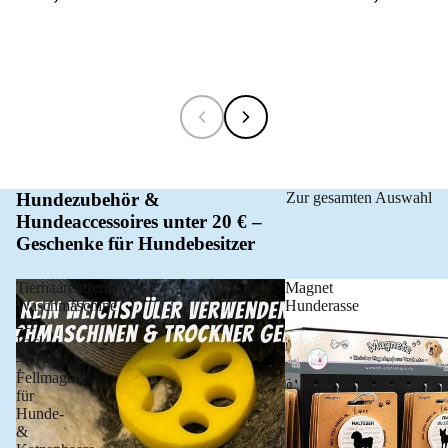
Hundezubehör &
Zur gesamten Auswahl
Hundeaccessoires unter 20 € –
Geschenke für Hundebesitzer
Tierhaarentferner
Magnet
Waschmaschine
Hunderasse
2er
Pack
–
Fellmagnet
für
Hunde-
&