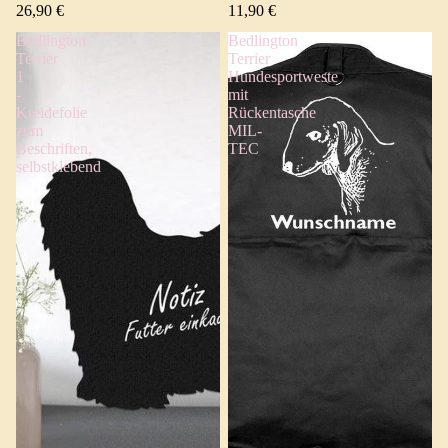
26,90 €
11,90 €
Bedlington
Bedlington
Terrier
Terrier
1
Hundesportweste
-
mit
Kreidefolie
Rückentasche
zum
MIL-
Beschriften,
TEC
selbstklebend