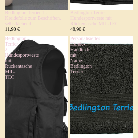
Bedlington Terrier 1 -
Bedlington Terrier
Kreidefolie zum Beschriften,
Hundesportweste mit
selbstklebend
Rückentasche MIL-TEC
11,90 €
48,90 €
Bedlington
Personalisiertes
Terrier
Hunde-
2
Handtuch
Hundesportweste
mit
mit
Name:
Rückentasche
Bedlington
MIL-
Terrier
TEC