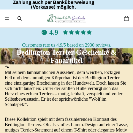
Zahlung auch per Banküberweisung
(Vorkasse) möglich.
4.9
Customers rate us 4.9/5 based on 2930 reviews.
Bedlington Terrier Geschenke &
Fanartikel
🐾
Mit seinem lammähnlichen Aussehen, dem weichen, lockigen
Fell und dem anmutigen Körperbau ist der Bedlington Terrier
eine einzigartige Erscheinung in der Hundewelt. Doch lassen Sie
sich nicht täuschen: Unter der sanften Hülle verbirgt sich das
Herz eines echten Terriers – mutig, lebhaft, verspielt und voller
Selbstbewusstsein. Er ist der sprichwörtliche "Wolf im
Schafspelz".
Diese Kollektion spielt mit dem faszinierenden Kontrast des
Bedlington Terriers. Ob als sanftes Lamm-Design auf einer Tasse,
mutiges Terrier-Statement auf einem T-Shirt oder elegantes Motiv