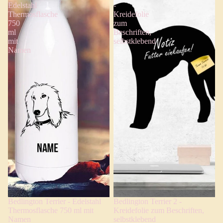
Edelstahl
-
Thermosflasche
Kreidefolie
750
zum
ml
Beschriften,
mit
selbstklebend
Namen
Bedlington Terrier - Edelstahl
Bedlington Terrier 2 -
Thermosflasche 750 ml mit
Kreidefolie zum Beschriften,
Namen
selbstklebend