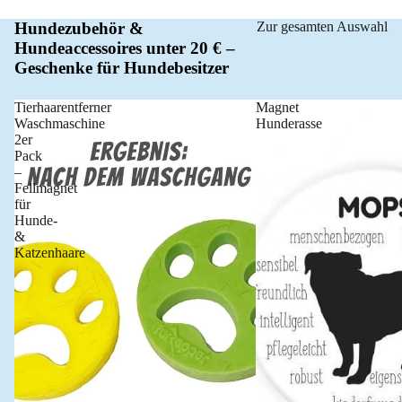
Hundezubehör &
Zur gesamten Auswahl
Hundeaccessoires unter 20 € –
Geschenke für Hundebesitzer
Tierhaarentferner
Magnet
Waschmaschine
Hunderasse
2er
Pack
–
Fellmagnet
für
Hunde-
&
Katzenhaare