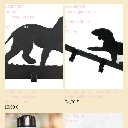
Bedlington
Bedlington
Terrier
Leinengarderobe
Leinengarderobe
-
-
Schlüsselbrett
Schlüsselbrett
6
Haken
Bedlington Terrier
Bedlington Leinengarderobe -
Leinengarderobe -
Schlüsselbrett 6 Haken
Schlüsselbrett
24,90 €
19,90 €
Bedlington
Bedlington
Terrier
Terrier
-
2