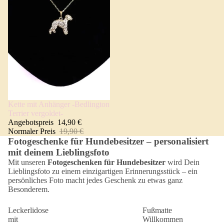
Kette mit Anhänger -Bedlington
Angebot 🐾
Terrier vergoldet-
Angebotspreis
14,90 €
Normaler Preis
19,90 €
Fotogeschenke für Hundebesitzer – personalisiert
mit deinem Lieblingsfoto
Mit unseren
Fotogeschenken für Hundebesitzer
wird Dein
Lieblingsfoto zu einem einzigartigen Erinnerungsstück – ein
persönliches Foto macht jedes Geschenk zu etwas ganz
Besonderem.
Leckerlidose
Fußmatte
mit
Willkommen