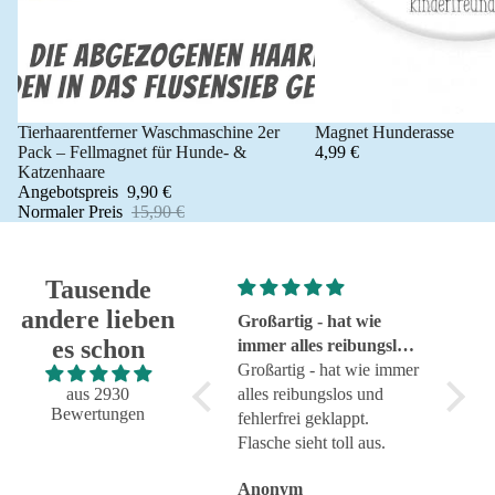
Tierhaarentferner Waschmaschine 2er
Magnet Hunderasse
Angebot 🐾
Pack – Fellmagnet für Hunde- &
4,99 €
Katzenhaare
Angebotspreis
9,90 €
Normaler Preis
15,90 €
Tausende
andere lieben
Super!
Großartig - hat wie
sehr g
es schon
Super!
immer alles reibungslos
sehr g
und fehlerfrei geklappt
Großartig - hat wie immer
aus 2930
alles reibungslos und
Bewertungen
fehlerfrei geklappt.
Flasche sieht toll aus.
Anonym
Anonym
Anon