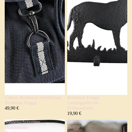
Canvas Rucksack Hunderasse:
Bordeaux Dogge
Bordeaux Dogge
Leinengarderobe -
49,90 €
Schlüsselbrett
19,90 €
Sonnenschutzgitter-
Bordeaux
Hundemotiv:
Dogge