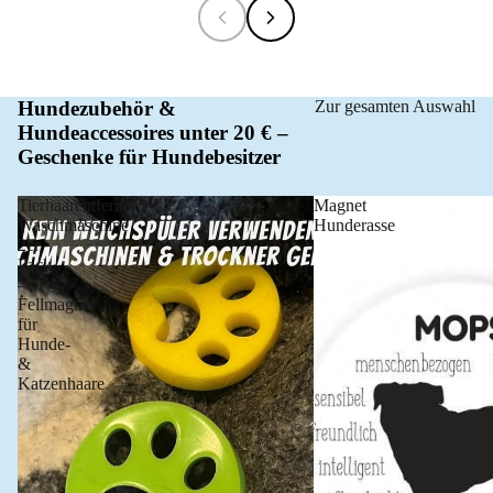
Hundezubehör &
Zur gesamten Auswahl
Hundeaccessoires unter 20 € –
Geschenke für Hundebesitzer
Tierhaarentferner
Magnet
Waschmaschine
Hunderasse
2er
Pack
–
Fellmagnet
für
Hunde-
&
Katzenhaare