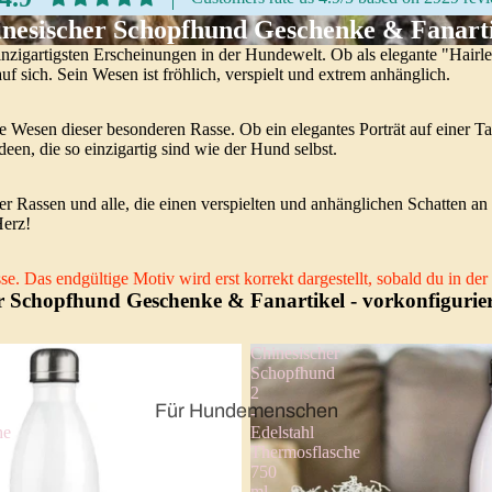
nesischer Schopfhund Geschenke & Fanart
inzigartigsten Erscheinungen in der Hundewelt. Ob als elegante "Hair
uf sich. Sein Wesen ist fröhlich, verspielt und extrem anhänglich.
lle Wesen dieser besonderen Rasse. Ob ein elegantes Porträt auf einer T
een, die so einzigartig sind wie der Hund selbst.
 Rassen und alle, die einen verspielten und anhänglichen Schatten an i
Herz!
e. Das endgültige Motiv wird erst korrekt dargestellt, sobald du in d
r Schopfhund Geschenke & Fanartikel
- vorkonfigurie
Chinesischer
Schopfhund
2
Für Hundemenschen
-
he
Edelstahl
Thermosflasche
750
ml