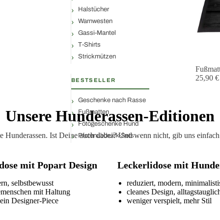
Halstücher
Warnwesten
Gassi-Mantel
T-Shirts
Strickmützen
Fußmat
25,90 €
BESTSELLER
Geschenke nach Rasse
Unsere Hunderassen-Editionen
Fußmatten
Fotogeschenke Hund
ltete Hunderassen. Ist Deine auch dabei? Und wenn nicht, gib uns einf
Pfotenabdruck-Sets
dose mit Popart Design
Leckerlidose mit Hunde
ern, selbstbewusst
reduziert, modern, minimalist
emenschen mit Haltung
cleanes Design, alltagstauglic
 ein Designer-Piece
weniger verspielt, mehr Stil