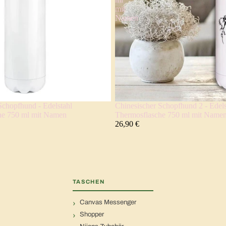
mit
Namen
Schopfhund - Edelstahl
Chinesischer Schopfhund 2 - Edels
he 750 ml mit Namen
Thermosflasche 750 ml mit Name
26,90 €
TASCHEN
Canvas Messenger
Shopper