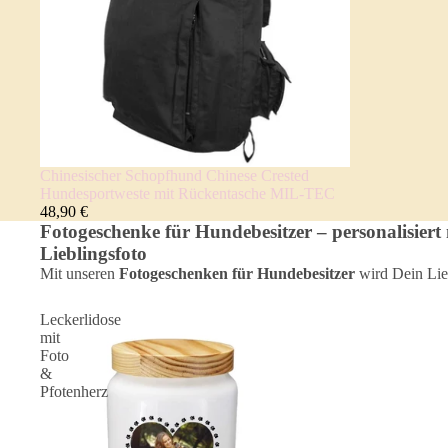
Chinesischer Schopfhund Chinese Crested
Hundesportweste mit Rückentasche MIL-TEC
48,90 €
Fotogeschenke für Hundebesitzer – personalisiert
Lieblingsfoto
Mit unseren
Fotogeschenken für Hundebesitzer
wird Dein Lie
Leckerlidose
mit
Foto
&
Pfotenherz