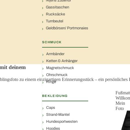
Nijens Zubehör
Gassitaschen
Rucksäcke
Turnbeutel
Geldbörsen/ Portmonaies
SCHMUCK
Armbänder
Ketten & Anhänger
 mit deinem
Magnetschmuck
Ohrschmuck
blingsfoto zu einem einzigartigen Erinnerungsstück – ein persönliche
Ringe
Fußmat
BEKLEIDUNG
Willko
Mein
Caps
Foto
Strand-Mantel
Hundesportwesten
Hoodies