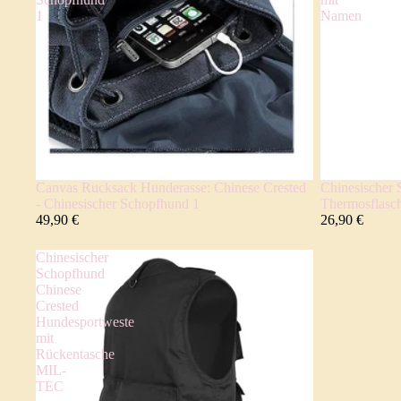
1
Namen
Canvas Rucksack Hunderasse: Chinese Crested
Chinesischer 
- Chinesischer Schopfhund 1
Thermosflasc
49,90 €
26,90 €
Chinesischer
Schopfhund
Chinese
Crested
Hundesportweste
mit
Rückentasche
MIL-
TEC