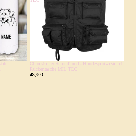
tahl
Chinesischer Schopfhund - Hundesportweste mit
n
Rückentasche MIL-TEC
48,90 €