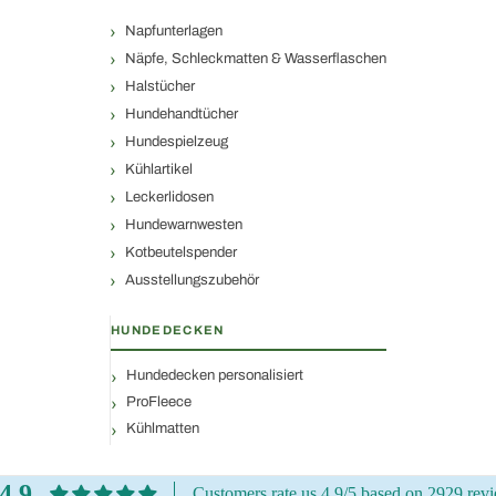
Napfunterlagen
Näpfe, Schleckmatten & Wasserflaschen
Halstücher
Hundehandtücher
Hundespielzeug
Kühlartikel
Leckerlidosen
Hundewarnwesten
Kotbeutelspender
Ausstellungszubehör
HUNDEDECKEN
Hundedecken personalisiert
ProFleece
Kühlmatten
4.9
Customers rate us 4.9/5 based on 2929 rev