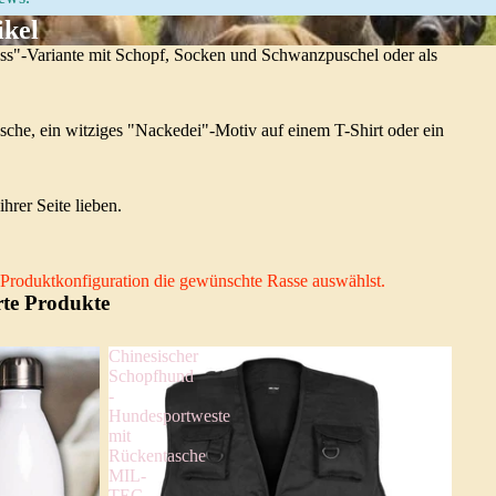
ikel
less"-Variante mit Schopf, Socken und Schwanzpuschel oder als
asche, ein witziges "Nackedei"-Motiv auf einem T-Shirt oder ein
hrer Seite lieben.
er Produktkonfiguration die gewünschte Rasse auswählst.
rte Produkte
Chinesischer
Schopfhund
-
Hundesportweste
mit
Rückentasche
MIL-
TEC