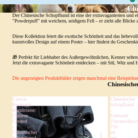
Chi
Der Chinesische Schopfhund ist eine der extravagantesten und e
"Powderpuff" mit weichem, seidigem Fell – er zieht alle Blicke a
Diese Kollektion feiert die exotische Schönheit und das liebevo
kunstvolles Design auf einem Poster – hier findest du Geschenkid
🎁 Perfekt für Liebhaber des Außergewöhnlichen, Kenner seltener
Jetzt die extravagante Schönheit entdecken – mit Stil, Witz und 
Die angezeigten Produktbilder zeigen manchmal eine Beispielrass
Chinesische
Canvas
Chinesischer
Rucksack
Schopfhund
Hunderasse:
-
Chinese
Edelstahl
Crested
Thermosflasc
-
750
Chinesischer
ml
Schopfhund
mit