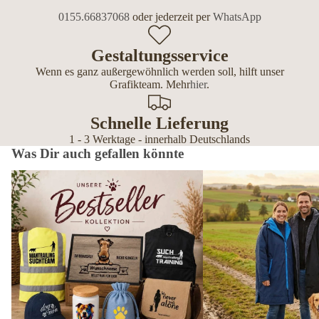
0155.66837068
oder jederzeit per
WhatsApp
Gestaltungsservice
Wenn es ganz außergewöhnlich werden soll, hilft unser
Grafikteam. Mehr
hier
.
Schnelle Lieferung
1 - 3 Werktage - innerhalb Deutschlands
Was Dir auch gefallen könnte
Bestseller – die beliebtesten Geschenke
Wetterfeste Outdoor-Mänt
für Hundebesitzer
Hundemenschen – personal
Editionen