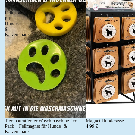
Pack
–
Fellmagnet
für
Hunde-
&
Katzenhaare
Tierhaarentferner Waschmaschine 2er
Magnet Hunderasse
Angebot 🐾
Pack – Fellmagnet für Hunde- &
4,99 €
Katzenhaare