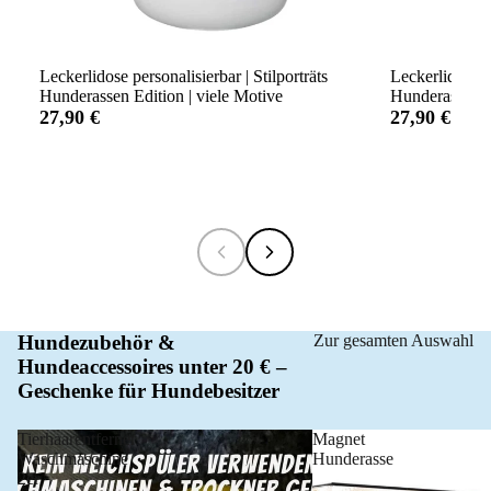
Leckerlidose personalisierbar | Stilporträts
Leckerlidose p
Hunderassen Edition | viele Motive
Hunderassen Ed
27,90 €
27,90 €
Hundezubehör &
Zur gesamten Auswahl
Hundeaccessoires unter 20 € –
Geschenke für Hundebesitzer
Tierhaarentferner
Magnet
Waschmaschine
Hunderasse
2er