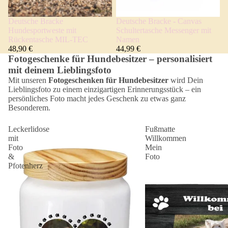
Deutsche Bracke
Deutsche Bracke - Canvas
Hundesportweste mit
Schultertasche Messenger mit
Rückentasche MIL-TEC
Namen
48,90 €
44,99 €
Fotogeschenke für Hundebesitzer – personalisiert
mit deinem Lieblingsfoto
Mit unseren
Fotogeschenken für Hundebesitzer
wird Dein
Lieblingsfoto zu einem einzigartigen Erinnerungsstück – ein
persönliches Foto macht jedes Geschenk zu etwas ganz
Besonderem.
Leckerlidose
Fußmatte
mit
Willkommen
Foto
Mein
&
Foto
Pfotenherz