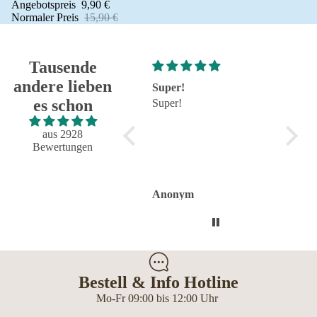
Angebotspreis
9,90 €
Normaler Preis
15,90 €
Tausende
andere lieben
Super!
Großartig - hat wie
se
es schon
Super!
immer alles reibungslos
se
und fehlerfrei geklappt
Großartig - hat wie immer
aus 2928
alles reibungslos und
Bewertungen
fehlerfrei geklappt.
Flasche sieht toll aus.
Anonym
Anonym
A
Bestell & Info Hotline
Mo-Fr 09:00 bis 12:00 Uhr