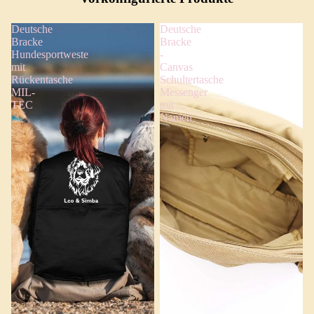
Deutsche
Deutsche
Bracke
Bracke
Hundesportweste
-
mit
Canvas
Rückentasche
Schultertasche
MIL-
Messenger
TEC
mit
Namen