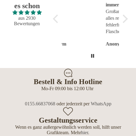
es schon
Super!
immer alles reibungslos
sehr g
und fehlerfrei geklappt
Großartig - hat wie immer
aus 2930
alles reibungslos und
Bewertungen
fehlerfrei geklappt.
Flasche sieht toll aus.
Anonym
Anonym
Anon
Bestell & Info Hotline
Mo-Fr 09:00 bis 12:00 Uhr
0155.66837068
oder jederzeit per
WhatsApp
Gestaltungsservice
Wenn es ganz außergewöhnlich werden soll, hilft unser
Grafikteam. Mehr
hier
.