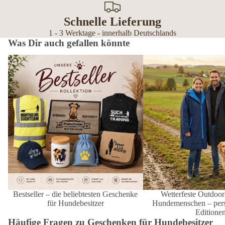
Schnelle Lieferung
1 - 3 Werktage - innerhalb Deutschlands
Was Dir auch gefallen könnte
Bestseller – die beliebtesten Geschenke
Wetterfeste Outdoor-Mänt
für Hundebesitzer
Hundemenschen – personal
Editionen
Bestseller – die beliebtesten Geschenke
Wetterfeste Outdoor
für Hundebesitzer
Hundemenschen – perso
Editione
Häufige Fragen zu Geschenken für Hundebesitzer