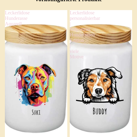
Leckerlidose
Leckerlidose
Hunderasse
personalisierbar
Aquarell
|
Stilporträts
Hunderassen
Edition
|
viele
Motive