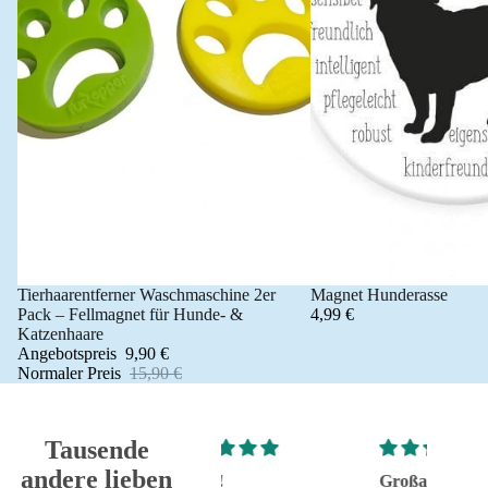
Tierhaarentferner Waschmaschine 2er
Magnet Hunderasse
Angebot 🐾
Pack – Fellmagnet für Hunde- &
4,99 €
Katzenhaare
Angebotspreis
9,90 €
Normaler Preis
15,90 €
Tausende
andere lieben
Super!
Großartig - hat wie
sehr g