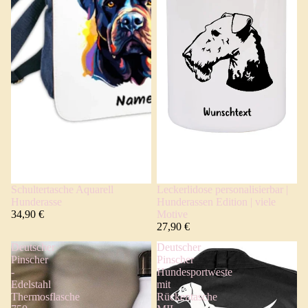
Schultertasche Aquarell
Leckerlidose personalisierbar |
Hunderasse
Hunderassen Edition | viele
34,90 €
Motive
27,90 €
Deutscher
Deutscher
Pinscher
Pinscher
-
Hundesportweste
Edelstahl
mit
Thermosflasche
Rückentasche