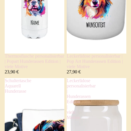
Thermosflasche personalisierbar
Leckerlidose personalisierbar |
| Popart Hunderassen Edition |
Pop Art Hunderassen Edition |
viele Motive
viele Motive
23,90 €
27,90 €
Schultertasche
Leckerlidose
Aquarell
personalisierbar
Hunderasse
|
Hunderassen
Edition
|
viele
Motive