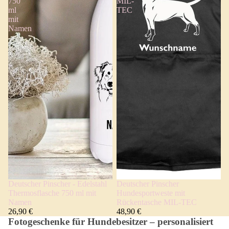
750
MIL-
ml
TEC
mit
Namen
Deutscher Pinscher - Edelstahl
Deutscher Pinscher
Thermosflasche 750 ml mit
Hundesportweste mit
Namen
Rückentasche MIL-TEC
26,90 €
48,90 €
Fotogeschenke für Hundebesitzer – personalisiert