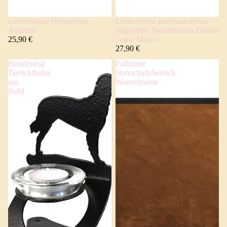
Leckerlidose Hunderasse
Leckerlidose personalisierbar |
Aquarell
Stilporträts Hunderassen Edition
25,90 €
| viele Motive
27,90 €
Hunderasse
Fußmatte
Teelichthalter
Herrschaftsbereich
aus
Wunschname
Stahl