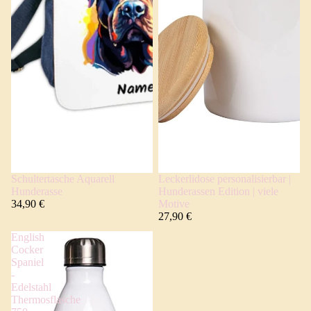
Schultertasche Aquarell
Leckerlidose personalisierbar |
Hunderasse
Hunderassen Edition | viele
34,90 €
Motive
27,90 €
English
Cocker
Spaniel
-
Edelstahl
Thermosflasche