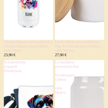
Thermosflasche personalisierbar
Leckerlidose personalisierbar |
| Popart Hunderassen Edition |
Pop Art Hunderassen Edition |
viele Motive
viele Motive
23,90 €
27,90 €
Schultertasche
Leckerlidose
Aquarell
personalisierbar
Hunderasse
|
Hunderassen
Edition
|
viele
Motive