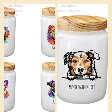
Leckerlidose
Leckerlidose
Hunderasse
personalisierbar
Aquarell
|
Stilporträts
Hunderassen
Edition
|
viele
Motive