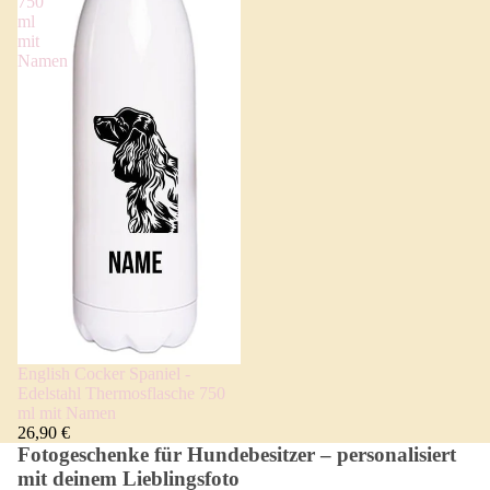
750
ml
mit
Namen
English Cocker Spaniel -
Edelstahl Thermosflasche 750
ml mit Namen
26,90 €
Fotogeschenke für Hundebesitzer – personalisiert
mit deinem Lieblingsfoto