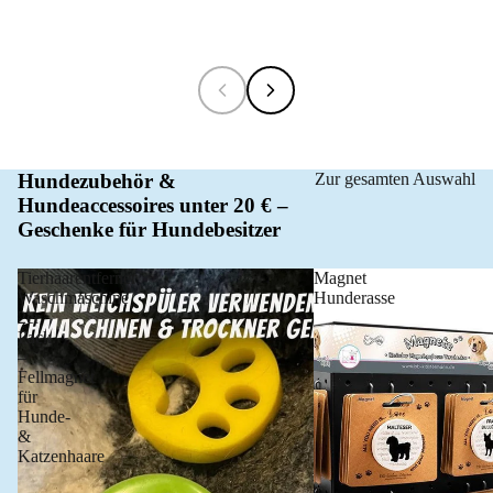
Hundezubehör &
Zur gesamten Auswahl
Hundeaccessoires unter 20 € –
Geschenke für Hundebesitzer
Tierhaarentferner
Magnet
Waschmaschine
Hunderasse
2er
Pack
–
Fellmagnet
für
Hunde-
&
Katzenhaare