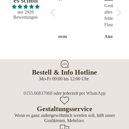
es schon
und fehlerfrei geklappt
Großartig - hat wie immer
aus 2928
alles reibungslos und
Bewertungen
fehlerfrei geklappt.
Flasche sieht toll aus.
Anonym
Anonym
Anon
Bestell & Info Hotline
Mo-Fr 09:00 bis 12:00 Uhr
0155.66837068
oder jederzeit per
WhatsApp
Gestaltungsservice
Wenn es ganz außergewöhnlich werden soll, hilft unser
Grafikteam. Mehr
hier
.