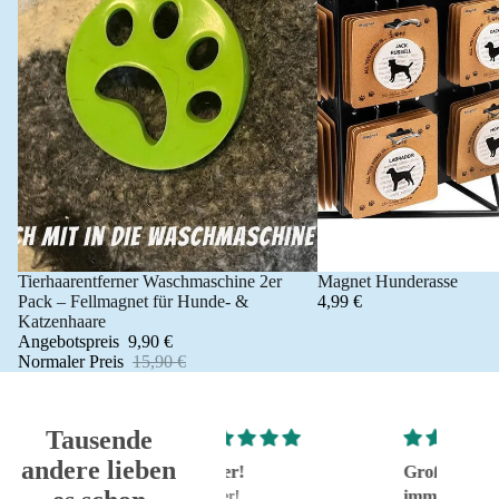
Tierhaarentferner Waschmaschine 2er
Magnet Hunderasse
Angebot 🐾
Pack – Fellmagnet für Hunde- &
4,99 €
Katzenhaare
Angebotspreis
9,90 €
Normaler Preis
15,90 €
Tausende
andere lieben
Super!
Großartig - hat wie
sehr g
Super!
immer alles reibungslos
sehr g