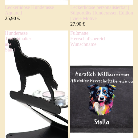
Leckerlidose Hunderasse
Leckerlidose personalisierbar |
Aquarell
Stilporträts Hunderassen Edition
25,90 €
| viele Motive
27,90 €
Hunderasse
Fußmatte
Teelichthalter
Herrschaftsbereich
aus
Wunschname
Stahl