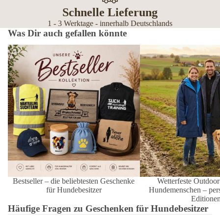
Schnelle Lieferung
1 - 3 Werktage - innerhalb Deutschlands
Was Dir auch gefallen könnte
Bestseller – die beliebtesten Geschenke
Wetterfeste Outdoor-Mänt
für Hundebesitzer
Hundemenschen – personal
Editionen
Bestseller – die beliebtesten Geschenke
Wetterfeste Outdoor
für Hundebesitzer
Hundemenschen – perso
Editione
Häufige Fragen zu Geschenken für Hundebesitzer