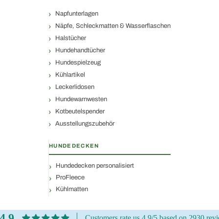
Napfunterlagen
Näpfe, Schleckmatten & Wasserflaschen
Halstücher
Hundehandtücher
Hundespielzeug
Kühlartikel
Leckerlidosen
Hundewarnwesten
Kotbeutelspender
Ausstellungszubehör
HUNDEDECKEN
Hundedecken personalisiert
ProFleece
Kühlmatten
4.9
Customers rate us 4.9/5 based on 2930 rev