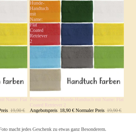
Hunde-
Handtuch
mit
Name:
Flat
Coated
Retriever
2
mit Name: Flat
Personalisiertes Hunde-Handtuch mit Name: Flat
Angebot 🐾
Coated Retriever 2
Preis
19,90 €
Angebotspreis
18,90 €
Normaler Preis
19,90 €
s Foto macht jedes Geschenk zu etwas ganz Besonderem.