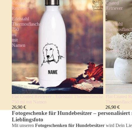
Coated
Coated
Retriever
Retriever
-
1
Edelstahl
-
Thermosflasche
Edelstahl
750
Thermosflasc
ml
750
mit
ml
Namen
mit
Namen
Flat Coated Retriever - Edelstahl Thermosflasche
Flat Coated Re
750 ml mit Namen
Thermosflasc
26,90 €
26,90 €
Fotogeschenke für Hundebesitzer – personalisiert
Lieblingsfoto
Mit unseren
Fotogeschenken für Hundebesitzer
wird Dein Lie