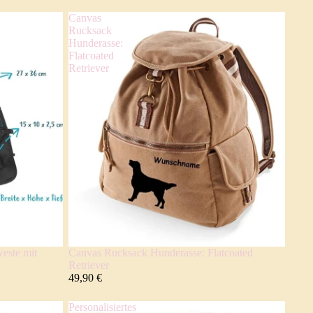
Canvas
Rucksack
Hunderasse:
Flatcoated
Retriever
este mit
Canvas Rucksack Hunderasse: Flatcoated
Retriever
49,90 €
Personalisiertes