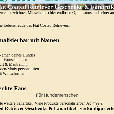
lat Coated Retriever Geschenke & Fanartik
dewelt bezeichnet. Mit seinem schier endlosen Optimismus und seiner 
ie Lebensfreude des Flat Coated Retrievers.
onalisierbar mit Namen
m Namen deines Hundes
it Wunschnamen
ort & Mantrailing
sen-Motiv personalisiert
it Wunschnamen
echte Fans
Für Hundemenschen
weitere Fanartikel. Viele Produkte personalisierbar. Ab 4,99 €.
ed Retriever Geschenke & Fanartikel
- vorkonfiguriert