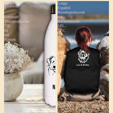
Galgo
Galgo
2
Español
-
Hundesportweste
Edelstahl
mit
Thermosflasche
Rückentasche
750
MIL-
ml
TEC
mit
Namen