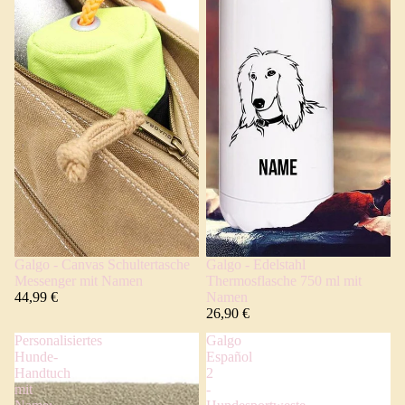
Galgo - Canvas Schultertasche
Galgo - Edelstahl
Messenger mit Namen
Thermosflasche 750 ml mit
44,99 €
Namen
26,90 €
Personalisiertes
Galgo
Hunde-
Español
Handtuch
2
mit
-