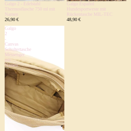
Galgo 2 - Edelstahl
Galgo Español
Thermosflasche 750 ml mit
Hundesportweste mit
Namen
Rückentasche MIL-TEC
26,90 €
48,90 €
Galgo
2
-
Canvas
Schultertasche
Messenger
mit
Namen