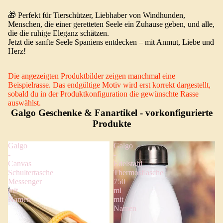
🎁 Perfekt für Tierschützer, Liebhaber von Windhunden,
Menschen, die einer geretteten Seele ein Zuhause geben, und alle,
die die ruhige Eleganz schätzen.
Jetzt die sanfte Seele Spaniens entdecken – mit Anmut, Liebe und
Herz!
Die angezeigten Produktbilder zeigen manchmal eine
Beispielrasse. Das endgültige Motiv wird erst korrekt dargestellt,
sobald du in der Produktkonfiguration die gewünschte Rasse
auswählst.
Galgo Geschenke & Fanartikel
- vorkonfigurierte
Produkte
Galgo
Galgo
-
-
Canvas
Edelstahl
Schultertasche
Thermosflasche
Messenger
750
mit
ml
Namen
mit
Namen