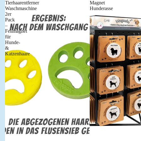
Tierhaarentferner
Magnet
Waschmaschine
Hunderasse
2er
Pack
–
Fellmagnet
für
Hunde-
&
Katzenhaare