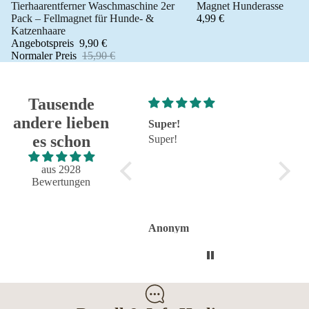
Tierhaarentferner Waschmaschine 2er
Magnet Hunderasse
Angebot 🐾
Pack – Fellmagnet für Hunde- &
4,99 €
Katzenhaare
Angebotspreis
9,90 €
Normaler Preis
15,90 €
Tausende
andere lieben
Super!
Großartig - hat wie
sehr g
es schon
Super!
immer alles reibungslos
sehr g
und fehlerfrei geklappt
Großartig - hat wie immer
aus 2928
alles reibungslos und
Bewertungen
fehlerfrei geklappt.
Flasche sieht toll aus.
Anonym
Anonym
Anon