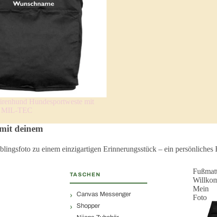
Bärenhund Hundesportweste mit
e MIL-TEC
 mit deinem
blingsfoto zu einem einzigartigen Erinnerungsstück – ein persönliche
Fußmat
TASCHEN
Willko
Mein
Canvas Messenger
Foto
Shopper