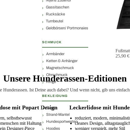
Nijens Zubehör
Gassitaschen
Rucksäcke
Turnbeutel
Geldbörsen/ Portmonaies
SCHMUCK
Fußmat
Armbänder
25,90 €
Ketten & Anhänger
Magnetschmuck
Ohrschmuck
Unsere Hunderassen-Editionen
Ringe
ltete Hunderassen. Ist Deine auch dabei? Und wenn nicht, gib uns einf
BEKLEIDUNG
dose mit Popart Design
Leckerlidose mit Hunde
Caps
Strand-Mantel
ern, selbstbewusst
reduziert, modern, minimalist
Hundesportwesten
emenschen mit Haltung
cleanes Design, alltagstauglic
 ein Designer-Piece
weniger verspielt, mehr Stil
Hoodies