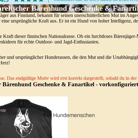
relischer Bärenhund Geschenke & Fanarti
Jäger aus Finnland, bekannt für seinen unerschütterlichen Mut im Ang
eine ursprüngliche Kraft aus. Er ist ein Hund von hoher Intelligenz, 
e Kraft dieser finnischen Nationalrasse. Ob ein furchtloses Bärenjäger
chenkideen für echte Outdoor- und Jagd-Enthusiasten.
cher und ursprünglicher Hunderassen, die den Mut und die Unabhängigk
Herz!
e. Das endgültige Motiv wird erst korrekt dargestellt, sobald du in d
r Bärenhund Geschenke & Fanartikel
- vorkonfigurier
ste
Für Hundemenschen