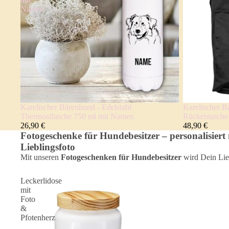
Namen
Karelischer Bärenhund - Edelstahl
Karelischer 
Thermosflasche 750 ml mit Namen
Rückentasch
26,90 €
48,90 €
Fotogeschenke für Hundebesitzer – personalisiert
Lieblingsfoto
Mit unseren
Fotogeschenken für Hundebesitzer
wird Dein Lie
Leckerlidose
mit
Foto
&
Pfotenherz