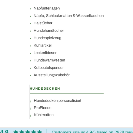
Napfunterlagen
Näpfe, Schleckmatten & Wasserflaschen
Halstücher
Hundehandtücher
Hundespielzeug
Kühlartikel
Leckerlidosen
Hundewarnwesten
Kotbeutelspender
Ausstellungszubehör
HUNDEDECKEN
Hundedecken personalisiert
ProFleece
Kühlmatten
4.9
Customers rate us 4.9/5 based on 2928 rev