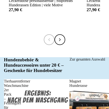
Leckerlidose personalisierbar | Stilporträts
Leckerlidose p
Hunderassen Edition | viele Motive
Hunderassen Ed
27,90 €
27,90 €
Hundezubehör &
Zur gesamten Auswahl
Hundeaccessoires unter 20 € –
Geschenke für Hundebesitzer
Tierhaarentferner
Magnet
Waschmaschine
Hunderasse
2er
Pack
–
Fellmagnet
für