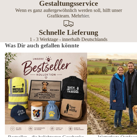
Gestaltungsservice
Wenn es ganz außergewöhnlich werden soll, hilft unser
Grafikteam. Mehr
hier
.
Schnelle Lieferung
1 - 3 Werktage - innerhalb Deutschlands
Was Dir auch gefallen könnte
Bestseller – die beliebtesten Geschenke
Wetterfeste Outdoor-Mänt
für Hundebesitzer
Hundemenschen – personal
Editionen