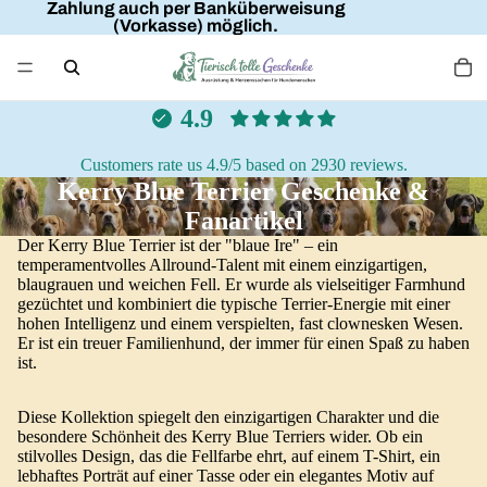
Zahlung auch per Banküberweisung
(Vorkasse) möglich.
4.9
Customers rate us 4.9/5 based on 2930 reviews.
Kerry Blue Terrier Geschenke &
Fanartikel
Der Kerry Blue Terrier ist der "blaue Ire" – ein
temperamentvolles Allround-Talent mit einem einzigartigen,
blaugrauen und weichen Fell. Er wurde als vielseitiger Farmhund
gezüchtet und kombiniert die typische Terrier-Energie mit einer
hohen Intelligenz und einem verspielten, fast clownesken Wesen.
Er ist ein treuer Familienhund, der immer für einen Spaß zu haben
ist.
Diese Kollektion spiegelt den einzigartigen Charakter und die
besondere Schönheit des Kerry Blue Terriers wider. Ob ein
stilvolles Design, das die Fellfarbe ehrt, auf einem T-Shirt, ein
lebhaftes Porträt auf einer Tasse oder ein elegantes Motiv auf