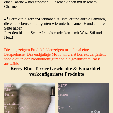
einer Tasche – hier findest du Geschenkideen mit irischem
Charme.
🎁 Perfekt für Terrier-Liebhaber, Aussteller und aktive Familien,
die einen ebenso intelligenten wie unterhaltsamen Hund an ihrer
Seite haben.
Jetzt den blauen Schatz Irlands entdecken – mit Witz, Stil und
Herz!
Die angezeigten Produktbilder zeigen manchmal eine
Beispielrasse. Das endgültige Motiv wird erst korrekt dargestellt,
sobald du in der Produktkonfiguration die gewünschte Rasse
auswählst.
Kerry Blue Terrier Geschenke & Fanartikel
-
vorkonfigurierte Produkte
Kerry
Kerry
Blue
Blue
Terrier
Terrier
-
1
Edelstahl
-
Thermosflasche
Kreidefolie
750
zum