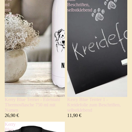
ml
Beschriften,
mit
selbstklebend
Namen
Kerry Blue Terrier - Edelstahl
Kerry Blue Terrier 1 -
Thermosflasche 750 ml mit
Kreidefolie zum Beschriften,
Namen
selbstklebend
26,90 €
11,90 €
Kerry
Blue