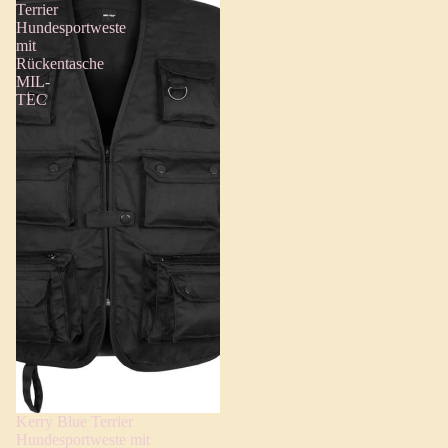
Terrier
Hundesportweste
mit
Rückentasche
MIL-
TEC
Kerry Blue Terrier
Hundesportweste mit