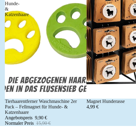
Hunde-
&
Katzenhaare
Tierhaarentferner Waschmaschine 2er
Magnet Hunderasse
Angebot 🐾
Pack – Fellmagnet für Hunde- &
4,99 €
Katzenhaare
Angebotspreis
9,90 €
Normaler Preis
15,90 €