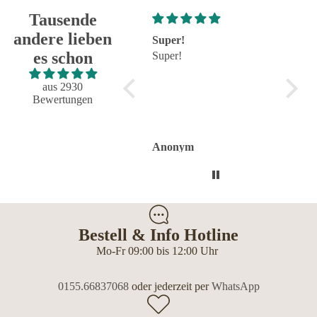
Tausende
andere lieben
Super!
Großartig - hat wie
sehr
es schon
Super!
immer alles reibungslos
sehr 
und fehlerfrei geklappt
Großartig - hat wie immer
aus 2930
alles reibungslos und
Bewertungen
fehlerfrei geklappt.
Flasche sieht toll aus.
Anonym
Anonym
Ano
Bestell & Info Hotline
Mo-Fr 09:00 bis 12:00 Uhr
0155.66837068
oder jederzeit per
WhatsApp